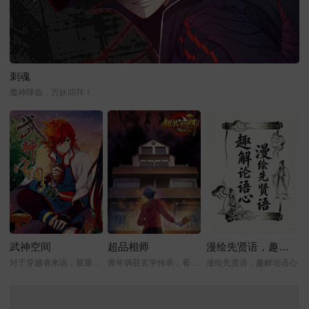
刺魂
魔神降临，万妖叩拜！
武神空间
超品相师
漫绘先贤语，趣解论语心
对于穿越者来说，最重要的是什么？
青年偶获玄学传承，看他如何逆转人生！
漫绘先贤语，趣解论语心