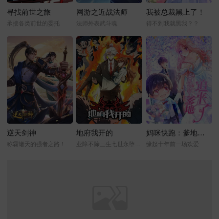
寻找前世之旅
网游之近战法师
我被总裁黑上了！
承接各类前世的委托
法师外表武斗魂
得不到我就黑我？？
逆天剑神
地府我开的
妈咪快跑：爹地追来了
称霸诸天的强者之路！
业障不除三生七世永堕阎罗
缘起十年前一场欢爱