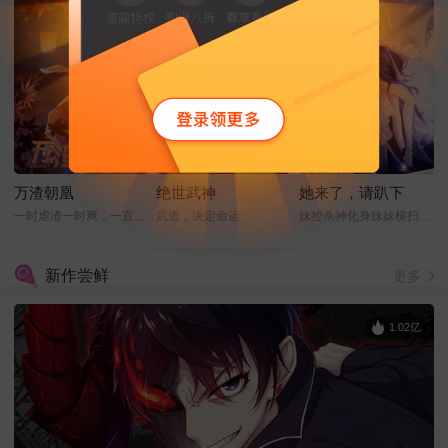
万渣朝凰
绝世武神
她来了，请趴下
一时虐渣一时爽，一直虐渣一直爽
武道，决定命运
妹控杀神化身妹妹横扫娱乐圈
新作尝鲜
更多
1.02亿