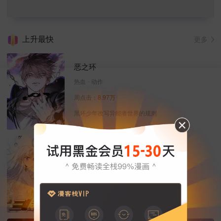
上升最快
更多
恶之环
热血
动作
周点击：
8.97万
黑环少年改写异能者世界的规则
三眼哮天录
恋爱
热血
玄幻
周点击：
13.71万
天神下凡来除妖