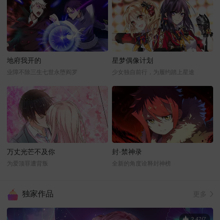
地府我开的
星梦偶像计划
业障不除三生七世永堕阎罗
少女独自前行，为履约踏上星途
万丈光芒不及你
封·禁神录
为爱顶罪遭背叛
全新的角度诠释封神榜
独家作品
更多
2.47亿