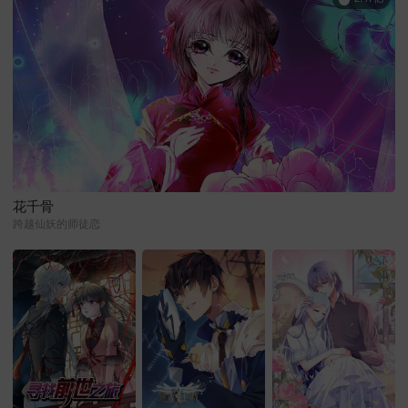
花千骨
跨越仙妖的师徒恋