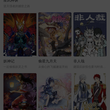
星武神诀
逆天强者的撼世之路
妖神记
偷星九月天
非人哉
一起修炼妖灵之书
从偷心的飞贼邂逅开始
建国后妖怪也要与时俱进才行