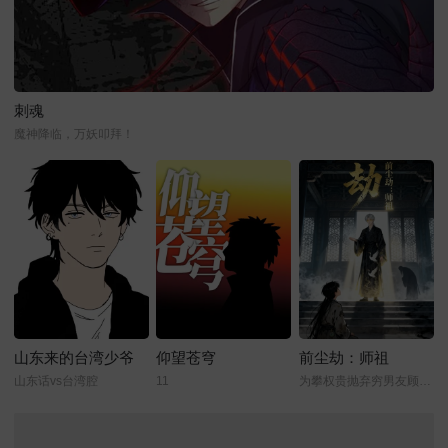
刺魂
魔神降临，万妖叩拜！
山东来的台湾少爷
仰望苍穹
前尘劫：师祖
山东话vs台湾腔
11
为攀权贵抛弃穷男友顾寒的林浅浅