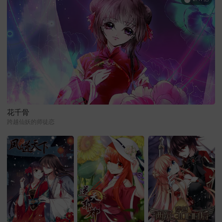
花千骨
跨越仙妖的师徒恋