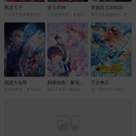
凤逆天下
逆天邪神
穿越西元3000后
少女杀手魂穿飒爽复仇
一代邪神出世，君临天下！
现代与未来的羁绊，穿越时空的爱恋
我是大仙尊
妈咪快跑：爹地追来了
万古神王
惹本天尊者，灰飞烟灭
缘起十年前一场欢爱
这一世我为万古神王！