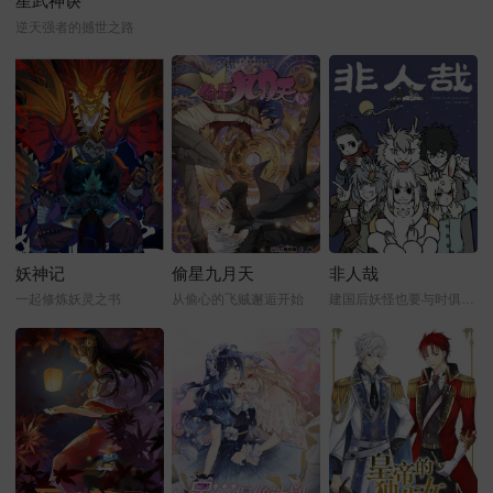
星武神诀
逆天强者的撼世之路
妖神记
偷星九月天
非人哉
一起修炼妖灵之书
从偷心的飞贼邂逅开始
建国后妖怪也要与时俱进才行