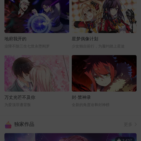
地府我开的
星梦偶像计划
业障不除三生七世永堕阎罗
少女独自前行，为履约踏上星途
万丈光芒不及你
封·禁神录
为爱顶罪遭背叛
全新的角度诠释封神榜
独家作品
更多
2.47亿