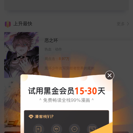
上升最快
更多
恶之环
热血
动作
周点击：
8.97万
黑环少年改写异能者世界的规则
三眼哮天录
恋爱
热血
玄幻
周点击：
13.71万
天神下凡来除妖