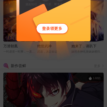
万渣朝凰
绝世武神
她来了，请趴下
一时虐渣一时爽，一直虐渣一直爽
武道，决定命运
妹控杀神化身妹妹横扫娱乐圈
新作尝鲜
更多
1.02亿