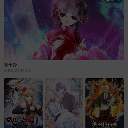
花千骨
跨越仙妖的师徒恋