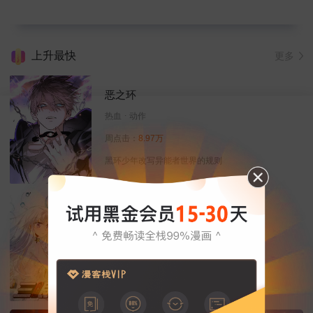
上升最快
更多
恶之环
热血
动作
周点击：
8.97万
黑环少年改写异能者世界的规则
三眼哮天录
恋爱
热血
玄幻
周点击：
13.71万
天神下凡来除妖