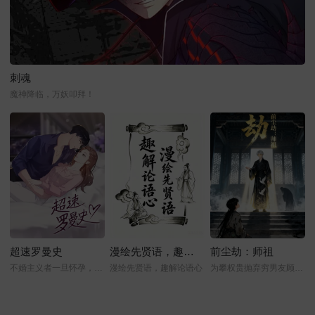
刺魂
魔神降临，万妖叩拜！
超速罗曼史
漫绘先贤语，趣解论语心
前尘劫：师祖
不婚主义者一旦怀孕，那该怎么办？
漫绘先贤语，趣解论语心
为攀权贵抛弃穷男友顾寒的林浅浅