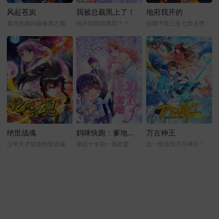
风起苍岚
我被总裁黑上了！
地府我开的
菜鸟也能问鼎修真之巅
得不到我就黑我？？
业障不除三生七世永堕阎罗
绝世战魂
妈咪快跑：爹地追来了
万古神王
少年天才锻造绝世武魂
缘起十年前一场欢爱
这一世我为万古神王！