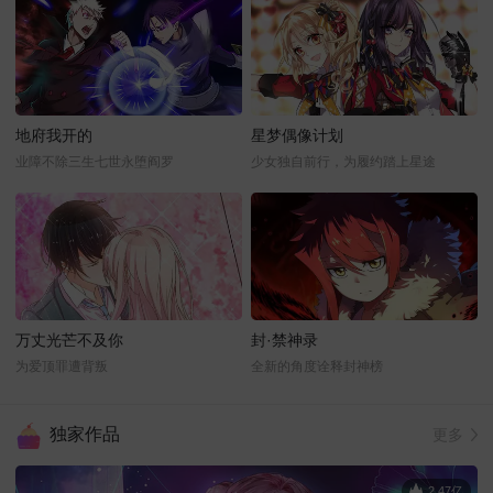
地府我开的
星梦偶像计划
业障不除三生七世永堕阎罗
少女独自前行，为履约踏上星途
万丈光芒不及你
封·禁神录
为爱顶罪遭背叛
全新的角度诠释封神榜
独家作品
更多
2.47亿