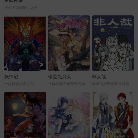
星武神诀
逆天强者的撼世之路
妖神记
偷星九月天
非人哉
一起修炼妖灵之书
从偷心的飞贼邂逅开始
建国后妖怪也要与时俱进才行