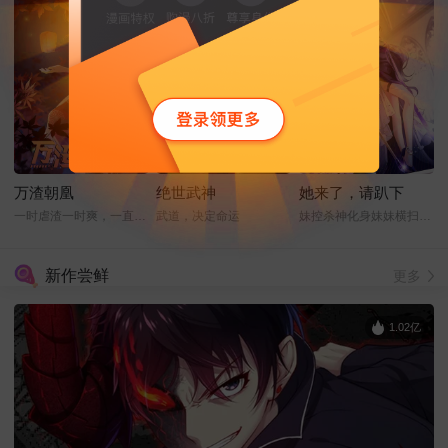
万渣朝凰
绝世武神
她来了，请趴下
一时虐渣一时爽，一直虐渣一直爽
武道，决定命运
妹控杀神化身妹妹横扫娱乐圈
新作尝鲜
更多
1.02亿