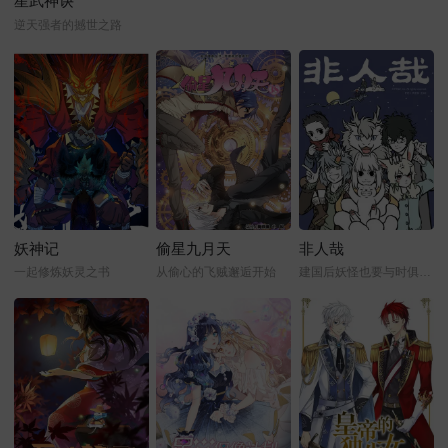
星武神诀
逆天强者的撼世之路
妖神记
偷星九月天
非人哉
一起修炼妖灵之书
从偷心的飞贼邂逅开始
建国后妖怪也要与时俱进才行