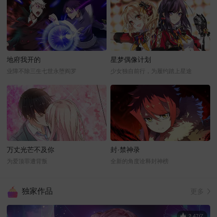
地府我开的
星梦偶像计划
业障不除三生七世永堕阎罗
少女独自前行，为履约踏上星途
万丈光芒不及你
封·禁神录
为爱顶罪遭背叛
全新的角度诠释封神榜
独家作品
更多
2.47亿