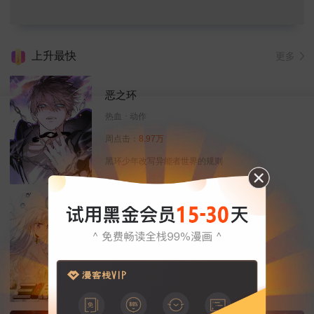
上升最快
更多
恶之环
热血
动作
周点击：
8.97万
黑环少年改写异能者世界的规则
三眼哮天录
恋爱
热血
玄幻
周点击：
13.71万
天神下凡来除妖