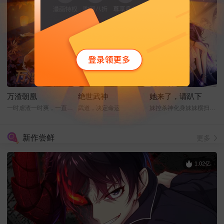
万渣朝凰
绝世武神
她来了，请趴下
一时虐渣一时爽，一直虐渣一直爽
武道，决定命运
妹控杀神化身妹妹横扫娱乐圈
新作尝鲜
更多
1.02亿