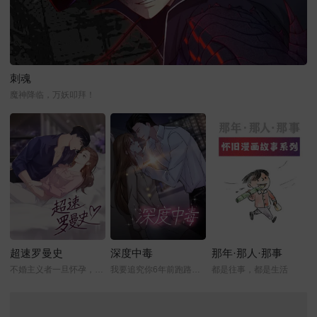
刺魂
魔神降临，万妖叩拜！
超速罗曼史
深度中毒
那年·那人·那事
不婚主义者一旦怀孕，那该怎么办？
我要追究你6年前跑路的责任
都是往事，都是生活