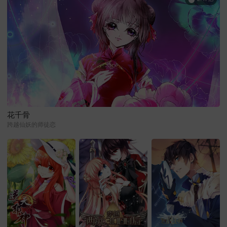
花千骨
跨越仙妖的师徒恋