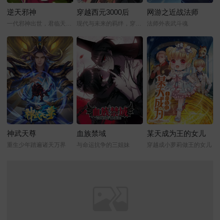
逆天邪神
穿越西元3000后
网游之近战法师
一代邪神出世，君临天下！
现代与未来的羁绊，穿越时空的爱恋
法师外表武斗魂
神武天尊
血族禁域
某天成为王的女儿
重生少年踏遍诸天万界
与命运抗争的三姐妹
穿越成小萝莉做王的女儿