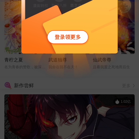
青柠之夏
武道独尊
仙武帝尊
名为青春的赞歌，被深情的奏响！
我命在我不在天！
且看我置之死地而后生
新作尝鲜
更多
1.02亿