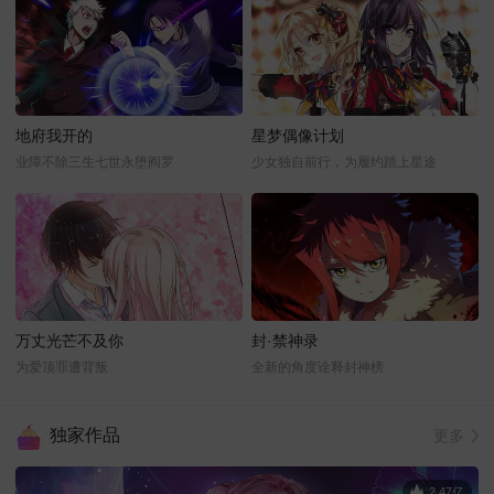
地府我开的
星梦偶像计划
业障不除三生七世永堕阎罗
少女独自前行，为履约踏上星途
万丈光芒不及你
封·禁神录
为爱顶罪遭背叛
全新的角度诠释封神榜
独家作品
更多
2.47亿