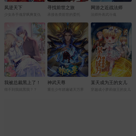
凤逆天下
寻找前世之旅
网游之近战法师
少女杀手魂穿飒爽复仇
承接各类前世的委托
法师外表武斗魂
我被总裁黑上了！
神武天尊
某天成为王的女儿
得不到我就黑我？？
重生少年踏遍诸天万界
穿越成小萝莉做王的女儿