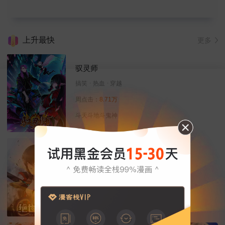
上升最快
更多
驭灵师
搞笑
热血
穿越
周点击：
8.71万
斗天斗地斗鬼神
绝世武神
冒险
热血
动作
周点击：
8.89万
武道，决定命运