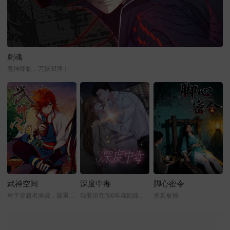
刺魂
魔神降临，万妖叩拜！
武神空间
深度中毒
脚心密令
对于穿越者来说，最重要的是什么？
我要追究你6年前跑路的责任
求真被捕