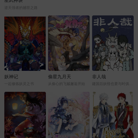
星武神诀
逆天强者的撼世之路
妖神记
偷星九月天
非人哉
一起修炼妖灵之书
从偷心的飞贼邂逅开始
建国后妖怪也要与时俱进才行