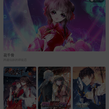
花千骨
跨越仙妖的师徒恋