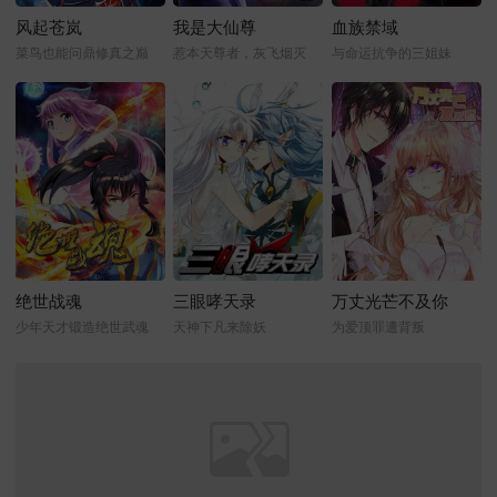
风起苍岚
我是大仙尊
血族禁域
菜鸟也能问鼎修真之巅
惹本天尊者，灰飞烟灭
与命运抗争的三姐妹
绝世战魂
三眼哮天录
万丈光芒不及你
少年天才锻造绝世武魂
天神下凡来除妖
为爱顶罪遭背叛