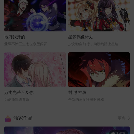
地府我开的
星梦偶像计划
业障不除三生七世永堕阎罗
少女独自前行，为履约踏上星途
万丈光芒不及你
封·禁神录
为爱顶罪遭背叛
全新的角度诠释封神榜
独家作品
更多
2.47亿