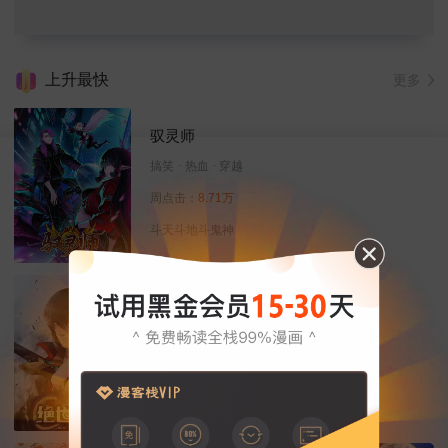
上升最快
更多
驭灵师
搞笑
热血
穿越
周点击：
8.71万
斗天斗地斗鬼神
绝世武神
冒险
热血
动作
周点击：
8.89万
武道，决定命运