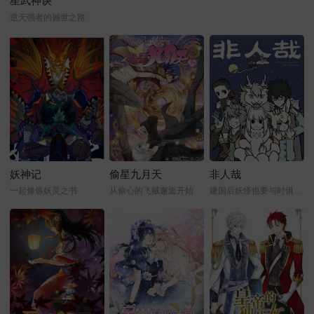
星武神诀
逆天强者的撼世之路
妖神记
偷星九月天
非人哉
一起修炼妖灵之书
从偷心的飞贼邂逅开始
建国后妖怪也要与时俱进才行