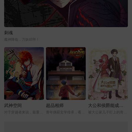
刺魂
魔神降临，万妖叩拜！
武神空间
超品相师
大公和侯爵能成为朋友吗？
对于穿越者来说，最重要的是什么？
青年偶获玄学传承，看他如何逆转人生！
被大公家儿子盯上的青春罗曼史!