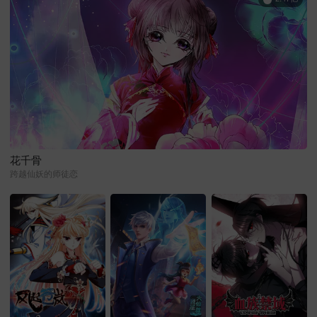
花千骨
跨越仙妖的师徒恋