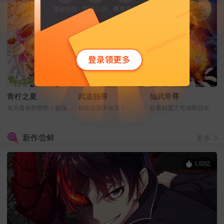
青柠之夏
武道独尊
仙武帝尊
名为青春的赞歌，被深情的奏响！
我命在我不在天！
且看我置之死地而后生
新作尝鲜
更多
1.02亿