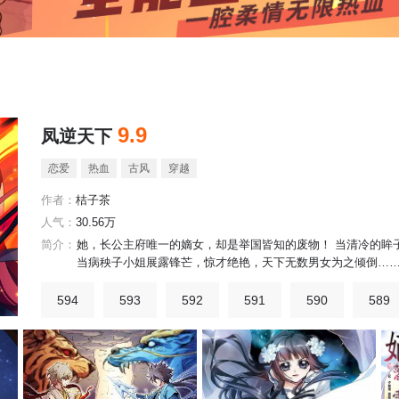
9.9
凤逆天下
恋爱
热血
古风
穿越
作者：
桔子茶
人气：
30.56万
简介：
她，长公主府唯一的嫡女，却是举国皆知的废物！ 当清冷的眸
当病秧子小姐展露锋芒，惊才绝艳，天下无数男女为之倾倒……
奏，自此天上地下，生死相随。
594
593
592
591
590
589