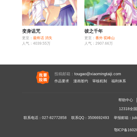
变身诅咒
彼之千年
更至：
最终话 消失
更至：
番外 驼峰山
人气：4039.55万
人气：2907.66万
投稿邮箱：
tougao@xiaomingtaiji.com
作品要求
漫画签约
审核机制
福利体系
帮助中心
12318
联系电话：027-82772858
联系QQ：
3506692493
举报邮箱：
ju
鄂ICP备1602