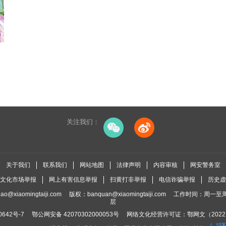
关注我们：
关于我们
联系我们
网站地图
法律声明
内容审核
网安警务室
全国文化市场举报
网上有害信息举报
扫黄打非举报
电信诈骗举报
历史虚
bao@xiaomingtaiji.com
版权：
banquan@xiaomingtaiji.com
工作时间：周一至周五
层
0642号-7
鄂公网安备 42070302000053号
网络文化经营许可证：
鄂网文（2022）