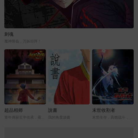
刺魂
魔神降临，万妖叩拜！
超品相师
說書
末世收割者
青年偶获玄学传承，看他如何逆转人生！
我的角度讀書
末世生存，高燃战斗，人性挣扎