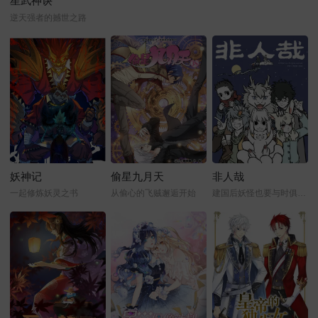
星武神诀
逆天强者的撼世之路
妖神记
偷星九月天
非人哉
一起修炼妖灵之书
从偷心的飞贼邂逅开始
建国后妖怪也要与时俱进才行