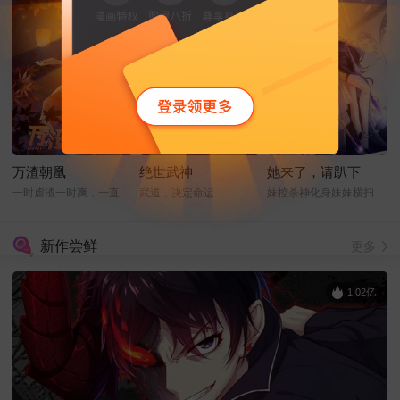
万渣朝凰
绝世武神
她来了，请趴下
一时虐渣一时爽，一直虐渣一直爽
武道，决定命运
妹控杀神化身妹妹横扫娱乐圈
新作尝鲜
更多
1.02亿