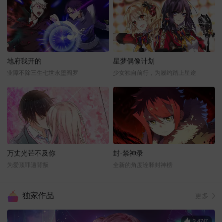
地府我开的
星梦偶像计划
业障不除三生七世永堕阎罗
少女独自前行，为履约踏上星途
万丈光芒不及你
封·禁神录
为爱顶罪遭背叛
全新的角度诠释封神榜
独家作品
更多
2.47亿