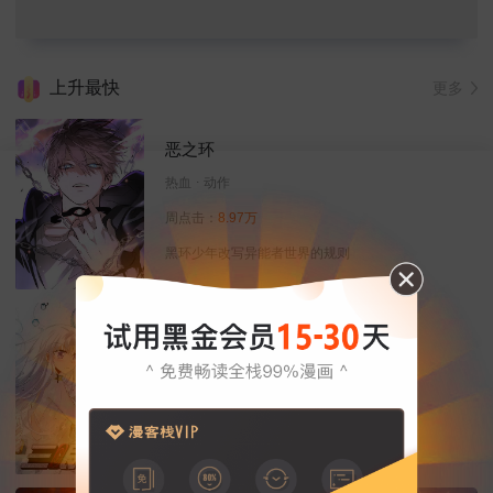
上升最快
更多
恶之环
热血
动作
周点击：
8.97万
黑环少年改写异能者世界的规则
三眼哮天录
恋爱
热血
玄幻
周点击：
13.71万
天神下凡来除妖