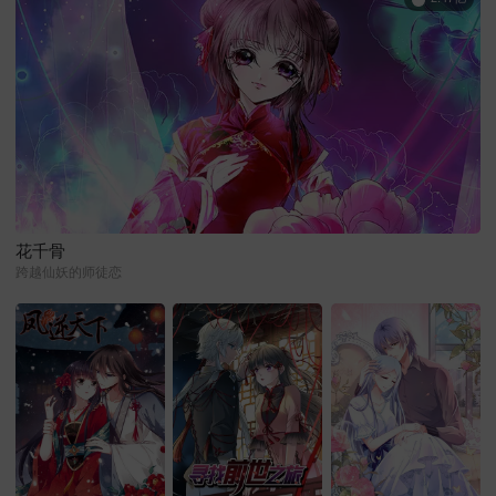
花千骨
跨越仙妖的师徒恋