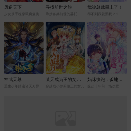
凤逆天下
寻找前世之旅
我被总裁黑上了！
少女杀手魂穿飒爽复仇
承接各类前世的委托
得不到我就黑我？？
神武天尊
某天成为王的女儿
妈咪快跑：爹地追来了
重生少年踏遍诸天万界
穿越成小萝莉做王的女儿
缘起十年前一场欢爱