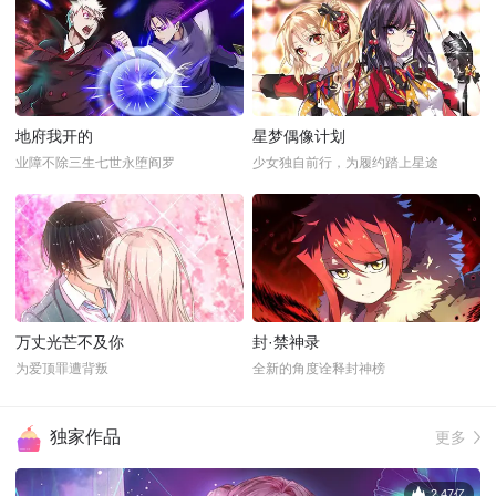
地府我开的
星梦偶像计划
业障不除三生七世永堕阎罗
少女独自前行，为履约踏上星途
万丈光芒不及你
封·禁神录
为爱顶罪遭背叛
全新的角度诠释封神榜
独家作品
更多
2.47亿