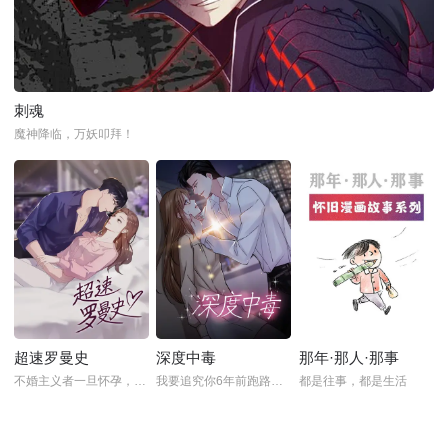
刺魂
魔神降临，万妖叩拜！
超速罗曼史
深度中毒
那年·那人·那事
不婚主义者一旦怀孕，那该怎么办？
我要追究你6年前跑路的责任
都是往事，都是生活