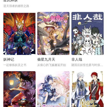
星武神诀
逆天强者的撼世之路
妖神记
偷星九月天
非人哉
一起修炼妖灵之书
从偷心的飞贼邂逅开始
建国后妖怪也要与时俱进才行