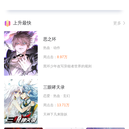
上升最快
更多
恶之环
热血
动作
周点击：
8.97万
黑环少年改写异能者世界的规则
三眼哮天录
恋爱
热血
玄幻
周点击：
13.71万
天神下凡来除妖