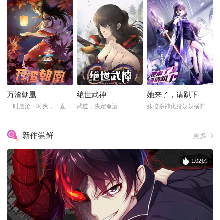
万渣朝凰
绝世武神
她来了，请趴下
一时虐渣一时爽，一直虐渣一直爽
武道，决定命运
妹控杀神化身妹妹横扫娱乐圈
新作尝鲜
更多
1.02亿