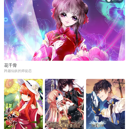
花千骨
跨越仙妖的师徒恋