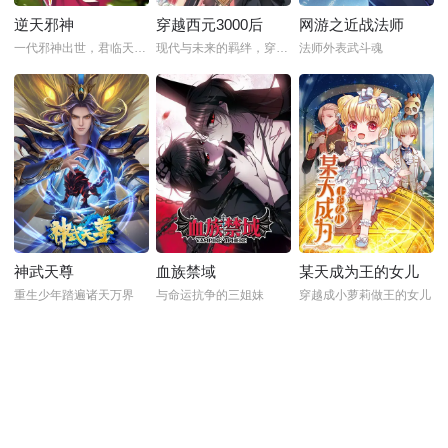
逆天邪神
穿越西元3000后
网游之近战法师
一代邪神出世，君临天下！
现代与未来的羁绊，穿越时空的爱恋
法师外表武斗魂
神武天尊
血族禁域
某天成为王的女儿
重生少年踏遍诸天万界
与命运抗争的三姐妹
穿越成小萝莉做王的女儿