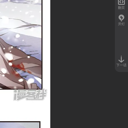

翻页
开灯
下一话