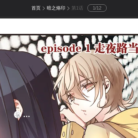
首页
暗之烙印
第1话
1
/
12