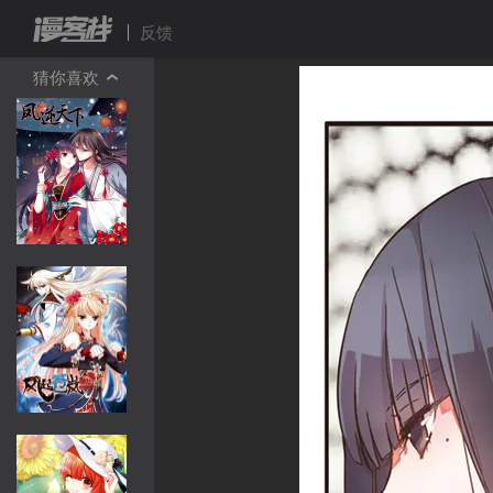
反馈
猜你喜欢

…