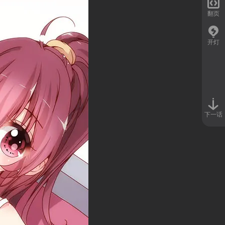

翻页
开灯
下一话