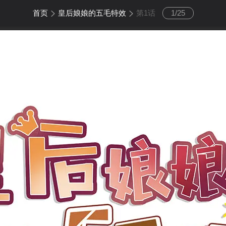
首页
皇后娘娘的五毛特效
第1话
1
/
25