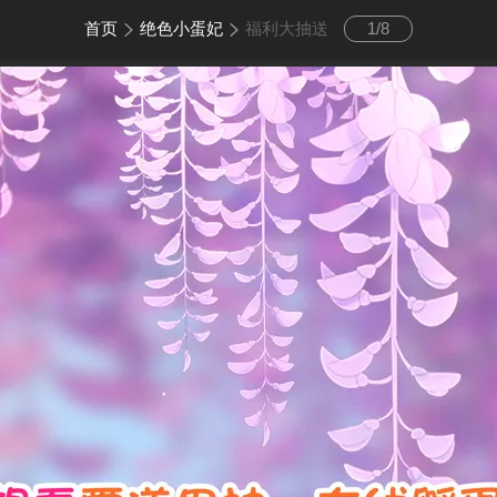
首页
绝色小蛋妃
福利大抽送
1
/
8