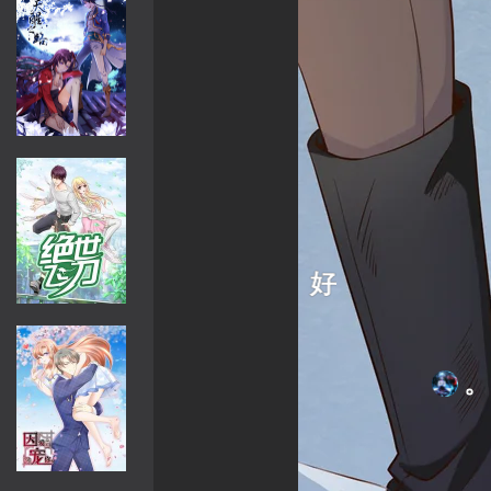
。。好
。