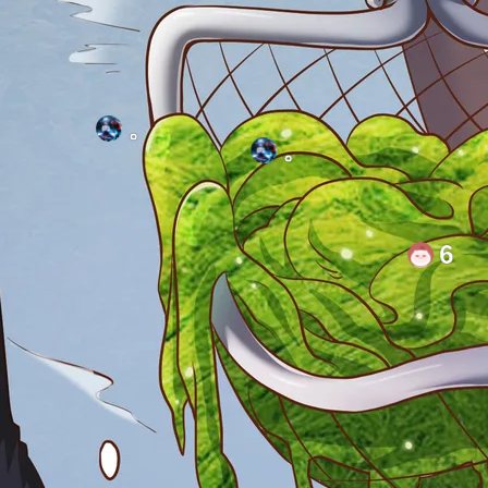
。
。
1111
6