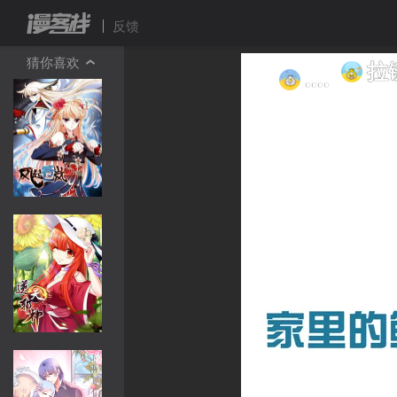
反馈
猜你喜欢

拉链
....
⊙
⊙∀⊙！