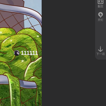

翻页
开灯
11
下一话