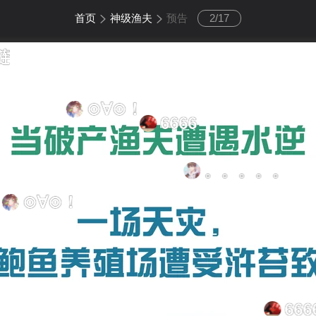
首页
神级渔夫
预告
2
/
17
∀⊙！
6666
。。。。。
6666
6666