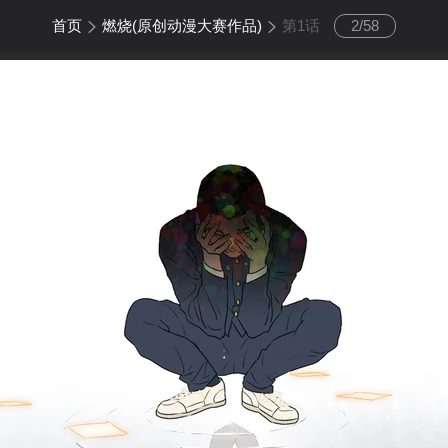
首页
燃烧(原创动漫大赛作品)
第1话
2
/
58