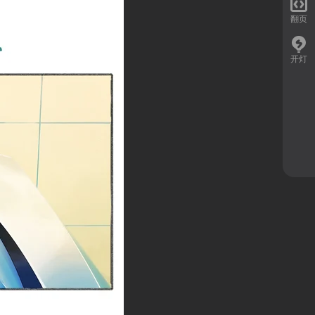

翻页
开灯