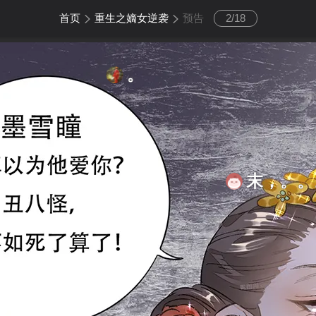
首页
重生之嫡女逆袭
预告
2
/
18
。
末，。。。。。