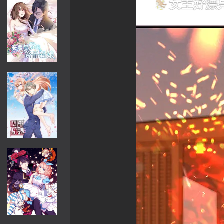
女主好漂亮