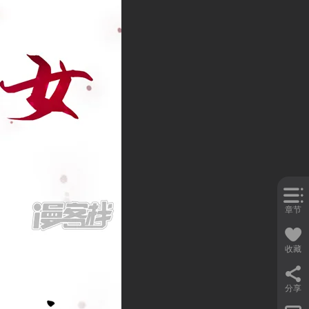
章节
收藏
分享