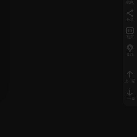
收藏
分享

翻页
开灯
上一话
下一话