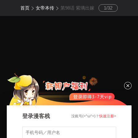
首页
女帝本传
第98话 紫璃出嫁
1
/
32
登录漫客栈
没账号(>^ω^<)？
快速注册>