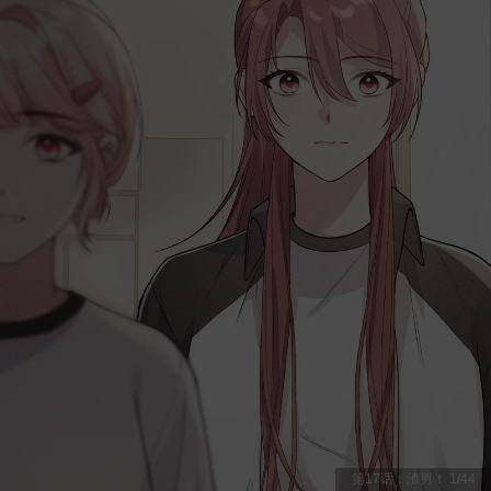
第17话：渣男！
1
/
44