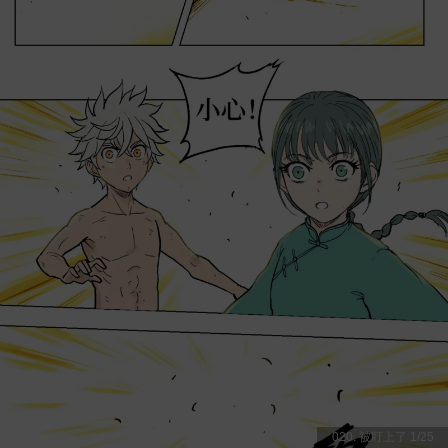
020. 被盯上了
1
/
25