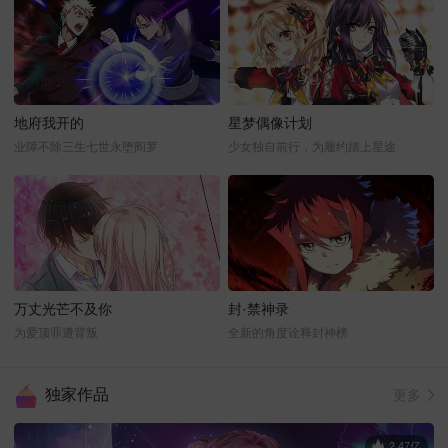
地府我开的
星梦偶像计划
业障不除三生七世永堕阎罗
少女独自前行，为履约踏上星途
万丈光芒不及你
封·禁神录
为爱顶罪遭背叛
全新的角度诠释封神榜
独家作品
更多
2.47亿