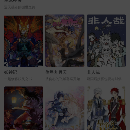
星武神诀
逆天强者的撼世之路
妖神记
偷星九月天
非人哉
一起修炼妖灵之书
从偷心的飞贼邂逅开始
建国后妖怪也要与时俱进才行