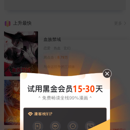
上升最快
更多
血族禁域
恋爱
热血
玄幻
周点击：
8.79万
与命运抗争的三姐妹
仙武帝尊
修真
热血
玄幻
周点击：
7.78万
且看我置之死地而后生