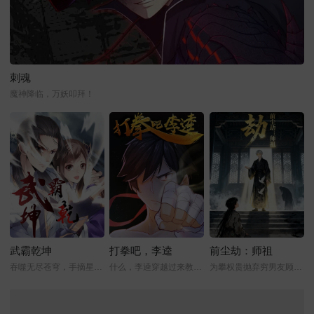
刺魂
魔神降临，万妖叩拜！
武霸乾坤
打拳吧，李逵
前尘劫：师祖
吞噬无尽苍穹，手摘星辰，力破乾坤！
什么，李逵穿越过来教我打拳？！
为攀权贵抛弃穷男友顾寒的林浅浅