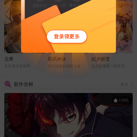
元尊
星武神诀
妃夕妍雪
天生我才必有用
逆天强者的撼世之路
妃夕妍雪第二部开启，缘起之章
新作尝鲜
更多
1.02亿