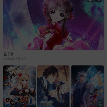
花千骨
跨越仙妖的师徒恋