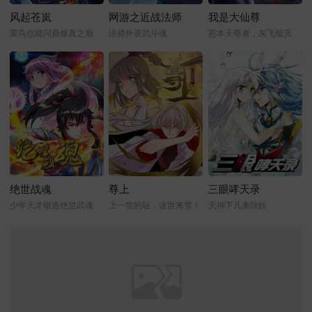
风起苍岚
网游之近战法师
我是大仙尊
菜鸟也能问鼎修真之巅
法师外表武斗魂
惹本天尊者，灰飞烟灭
绝世战魂
尊上
三眼哮天录
少年天才锻造绝世武魂
上一世的耻，这世来雪！
天神下凡来除妖