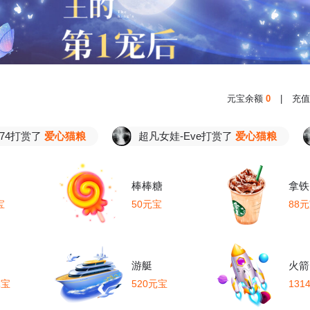
元宝余额
0
|
充值
赏了
爱心猫粮
超凡女娃-Eve打赏了
爱心猫粮
超
棒棒糖
拿铁
宝
50元宝
88
游艇
火箭
元宝
520元宝
131