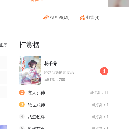
展开

投月票(19)
打赏(4)
打赏榜
正序
花千骨
1
跨越仙妖的师徒恋
周打赏：200
2
逆天邪神
周打赏：11
3
绝世武神
周打赏：4
4
武道独尊
周打赏：4
5
风起苍岚
周打赏：3