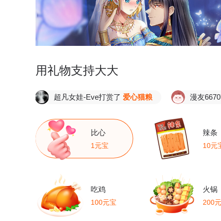
用礼物支持大大
超凡女娃-Eve打赏了
爱心猫粮
漫友667074打
比心
辣条
1元宝
10元
吃鸡
火锅
100元宝
200