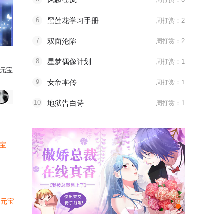
6
黑莲花学习手册
周打赏：2
7
双面沦陷
周打赏：2
8
星梦偶像计划
周打赏：1
元宝
9
女帝本传
周打赏：1
凡女娃-Eve打赏了
爱心猫粮
超凡女娃-Eve打赏了
爱心猫
10
地狱告白诗
周打赏：1
元宝
4元宝