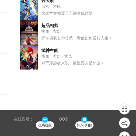
云天歌
后宫 · 古风
大虞帝女倾覆天下的复仇计划
超品相师
热血 · 玄幻
青年偶获玄学传承，看他如何逆转人生！
武神空间
热血 · 玄幻 · 古风
对于穿越者来说，最重要的是什么？
在线客服：
QQ群：