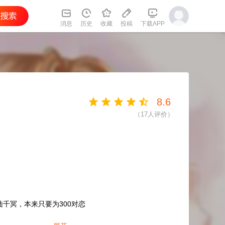
消息
历史
收藏
投稿
下载APP
8.6
（
17
人评价）
千冥，本来只要为300对恋