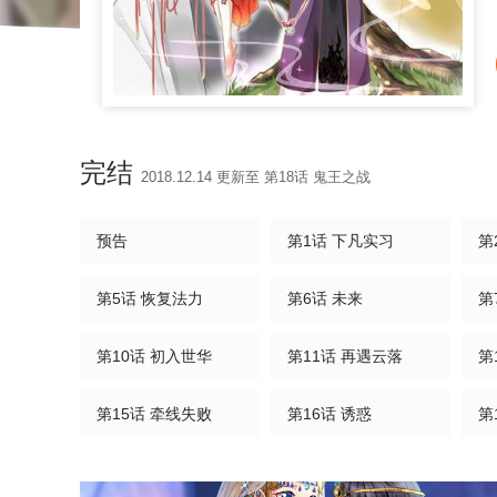
完结
2018.12.14 更新至 第18话 鬼王之战
预告
第1话 下凡实习
第5话 恢复法力
第6话 未来
第10话 初入世华
第11话 再遇云落
第15话 牵线失败
第16话 诱惑
第