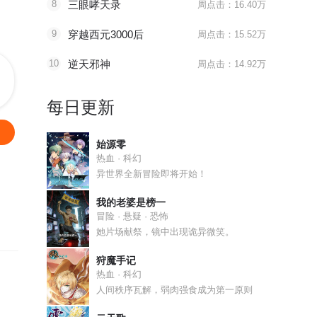
8
三眼哮天录
周点击：16.40万
9
穿越西元3000后
周点击：15.52万
10
逆天邪神
周点击：14.92万
每日更新
始源零
热血 · 科幻
异世界全新冒险即将开始！
我的老婆是榜一
冒险 · 悬疑 · 恐怖
她片场献祭，镜中出现诡异微笑。
狩魔手记
热血 · 科幻
人间秩序瓦解，弱肉强食成为第一原则