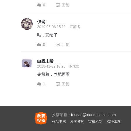
0
回复
伊鸾
2019-05-06 15:11
江苏省
咕，完结了
0
回复
白露未晞
2018-11-02 10:25
IP未知
先留着，养肥再看
1
回复
投稿邮箱：
tougao@xiaomingtaiji.com
作品要求
漫画签约
审核机制
福利体系