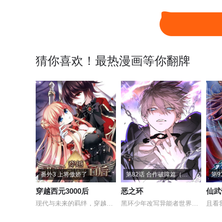
猜你喜欢！最热漫画等你翻牌
番外3 上将傲娇了
第82话 合作破障篇（完）破障新生
第9
穿越西元3000后
恶之环
仙武
现代与未来的羁绊，穿越时空的爱恋
黑环少年改写异能者世界的规则
且看