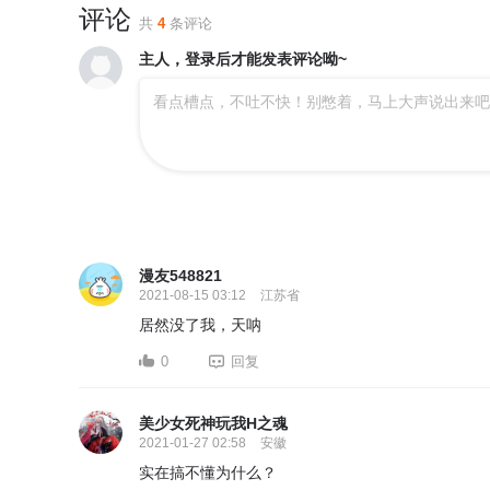
评论
共
4
条评论
主人，登录后才能发表评论呦~
看点槽点，不吐不快！别憋着，马上大声说出来吧
漫友548821
2021-08-15 03:12
江苏省
居然没了我，天呐
0
回复
美少女死神玩我H之魂
2021-01-27 02:58
安徽
实在搞不懂为什么？