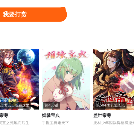
我要打赏
11话 会出现在这里
第453话
第504话 孔族长老
帝尊
姻缘宝典
盖世帝尊
我置之死地而后生
手握宝典走天下