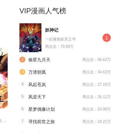
VIP漫画人气榜
妖神记
1
一起修炼妖灵之书
周点击：70.69万
2
偷星九月天
周点击：58.62万
3
万渣朝凰
周点击：34.63万
4
风起苍岚
周点击：27.19万
5
凤逆天下
周点击：26.11万
第390话 琉球阴皇雷
最终话
6
星梦偶像计划
周点击：24.99万
一等家丁
无敌学霸系统
毒医嫡女
废材少年因祸得福得逆天功法
小小家丁奋斗史
人类集体降智后，我成了超级学霸！
锋芒惊天下
7
寻找前世之旅
周点击：24.21万