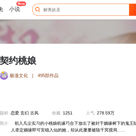
免
小说
契约桃娘
极漫文化
|
495部作品
题材:
恋爱 玄幻 古风
收藏:
1251
人气:
278.59万
简介:
初入凡尘实习的小桃娘机缘巧合下放出了被封于姻缘树下的鬼王陆
人牵定姻缘即可安稳入仙的她，却从此屡屡被陆千冥搅局……