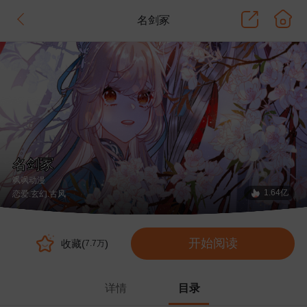
名剑冢
名剑冢
飒飒动漫
1.64亿
恋爱
.玄幻
.古风
开始阅读
收藏(
)
7.7万
详情
目录