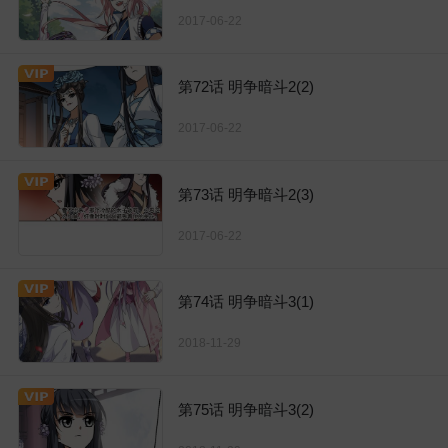
2017-06-22
第72话 明争暗斗2(2)
2017-06-22
第73话 明争暗斗2(3)
2017-06-22
第74话 明争暗斗3(1)
2018-11-29
第75话 明争暗斗3(2)