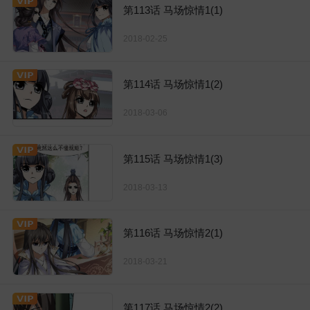
第113话 马场惊情1(1)
2018-02-25
第114话 马场惊情1(2)
2018-03-06
第115话 马场惊情1(3)
2018-03-13
第116话 马场惊情2(1)
2018-03-21
第117话 马场惊情2(2)