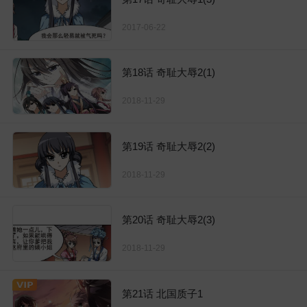
2017-06-22
第18话 奇耻大辱2(1)
2018-11-29
第19话 奇耻大辱2(2)
2018-11-29
第20话 奇耻大辱2(3)
2018-11-29
第21话 北国质子1