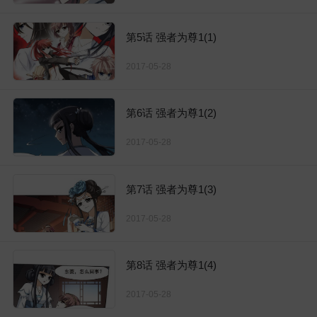
第5话 强者为尊1(1)
2017-05-28
第6话 强者为尊1(2)
2017-05-28
第7话 强者为尊1(3)
2017-05-28
第8话 强者为尊1(4)
2017-05-28