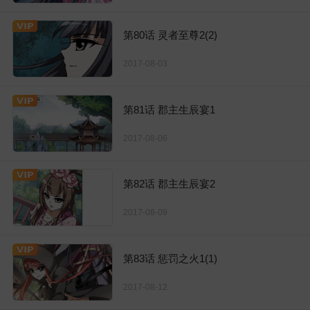
第80话 灵者至尊2(2)
2017-08-03
第81话 郡主生辰宴1
2017-08-06
第82话 郡主生辰宴2
2017-08-09
第83话 惩罚之火1(1)
2017-08-12