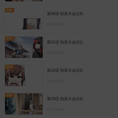
第30话 拍卖大会1(3)
2017-06-22
第31话 拍卖大会2(1)
2017-06-22
第32话 拍卖大会2(2)
2017-06-22
第33话 拍卖大会2(3)
2017-06-22