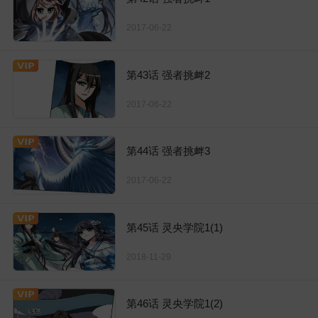
2017-06-22
第43话 强者挑衅2
2017-06-22
第44话 强者挑衅3
2017-06-22
第45话 灵央学院1(1)
2018-11-29
第46话 灵央学院1(2)