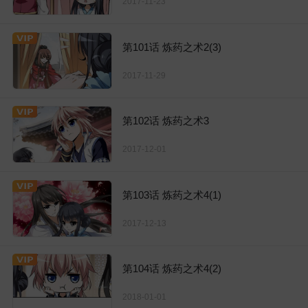
2017-11-23
第101话 炼药之术2(3)
2017-11-29
第102话 炼药之术3
2017-12-01
第103话 炼药之术4(1)
2017-12-13
第104话 炼药之术4(2)
2018-01-01