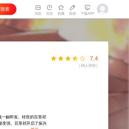
消息
历史
收藏
投稿
下载APP
7.4
（
34
人评价）
战一触即发。转世的百里祁
渐变强。百里祁开启了振兴