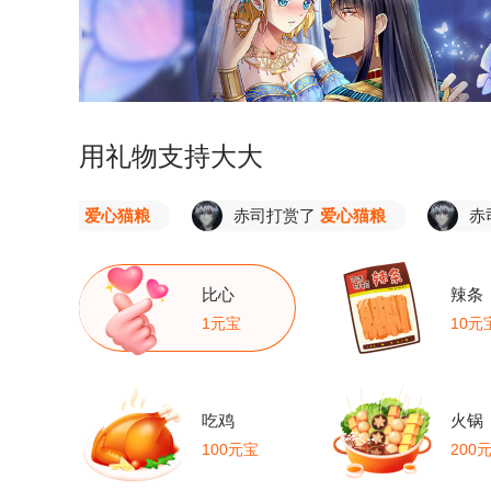
用礼物支持大大
赏了
爱心猫粮
赤司打赏了
爱心猫粮
赤司打赏
比心
辣条
1元宝
10元
吃鸡
火锅
100元宝
200