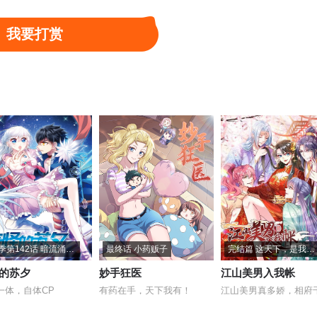
我要打赏
第2季第142话 暗流涌动2
最终话 小药贩子
完结篇 这天下，是我的了
的苏夕
妙手狂医
江山美男入我帐
一体，自体CP
有药在手，天下我有！