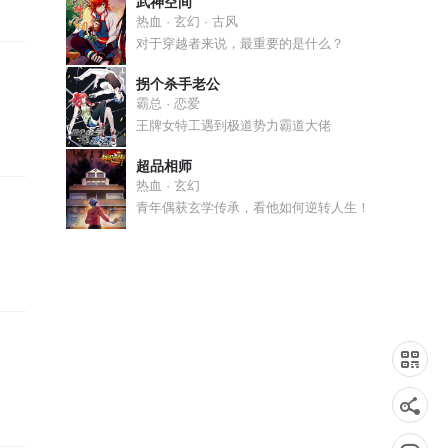
武神空间
热血 · 玄幻 · 古风
对于穿越者来说，最重要的是什么？
拐个杀手老公
霸总 · 恋爱
王牌女特工遇到极道势力霸道大佬
超品相师
热血 · 玄幻
青年偶获玄学传承，看他如何逆转人生！