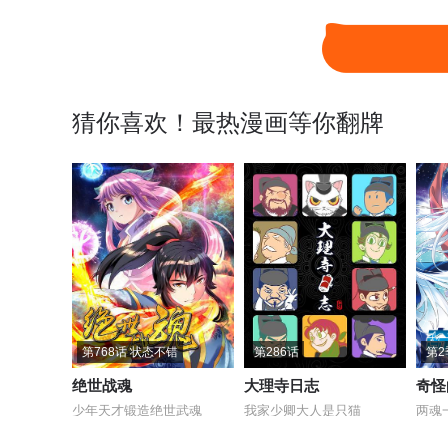
猜你喜欢！最热漫画等你翻牌
第768话 状态不错
第286话
绝世战魂
大理寺日志
奇怪
少年天才锻造绝世武魂
我家少卿大人是只猫
两魂