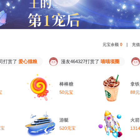
元宝余额
0
|
充值
了
爱心猫粮
漫友464327打赏了
喵喵项圈
漫友4
棒棒糖
拿铁
宝
50元宝
88
游艇
火箭
元宝
520元宝
131