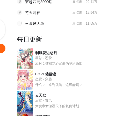
8
穿越西元3000后
周点击：20.11万
9
逆天邪神
周点击：13.94万
10
三眼哮天录
周点击：11.55万
每日更新
制服花边总裁
霸总 · 恋爱
农村女孩和花心富豪的契约婚姻
LOVE储蓄罐
恋爱 · 穿越
什么？！拿到就跑，这可能吗？
云天歌
后宫 · 古风
大虞帝女倾覆天下的复仇计划