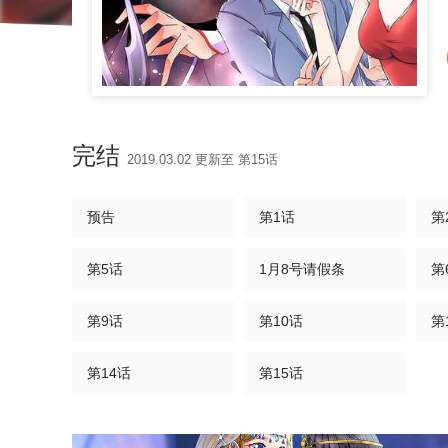
完结
2019.03.02 更新至 第15话
预告
第1话
第
第5话
1月8号请假条
第
第9话
第10话
第
第14话
第15话