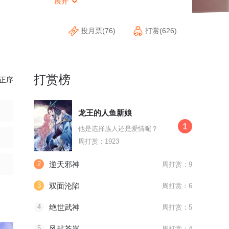
展开

投月票(76)
打赏(626)
打赏榜
正序
龙王的人鱼新娘
1
他是选择族人还是爱情呢？
周打赏：1923
2
逆天邪神
周打赏：9
3
双面沦陷
周打赏：6
4
绝世武神
周打赏：5
5
风起苍岚
周打赏：4