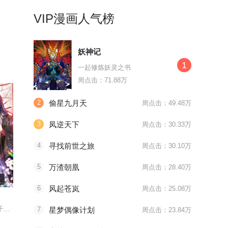
VIP漫画人气榜
妖神记
1
一起修炼妖灵之书
周点击：71.88万
2
偷星九月天
周点击：49.48万
3
凤逆天下
周点击：30.33万
4
寻找前世之旅
周点击：30.10万
5
万渣朝凰
周点击：28.40万
第2季最终话
第514话 听信谣言
最终话
6
风起苍岚
周点击：25.08万
惹上首席总裁
尊上
江山美男真多娇，相府千金累断腰
只因一个唇印，她惹上霸道总裁
上一世的耻，这世来雪！
7
星梦偶像计划
周点击：23.84万