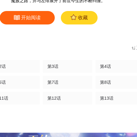
魔族之路，并与左绯展开了前世今生的不断纠缠。
开始阅读
收藏
2话
第3话
第4话
6话
第7话
第8话
11话
第12话
第13话