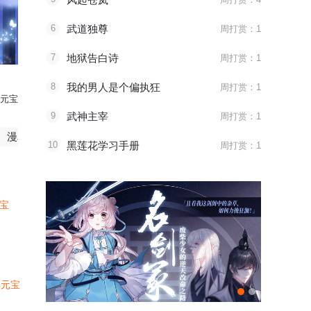
6
武道独尊
周打赏：1
7
地狱告白诗
周打赏：1
8
我的男人是个偏执狂
周打赏：1
元宝
9
武神主宰
周打赏：1
64327打赏了
喵喵跑车
漫友083413打赏了
爱心猫粮
10
黑莲花学习手册
周打赏：1
元宝
4元宝