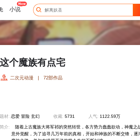
免
小说
这个魔族有点宅
二次元动漫
|
72部作品
题材:
恋爱 冒险 玄幻
收藏:
5731
人气:
1122.59万
简介:
随着上古魔族大将军祁的突然转世，各方势力蠢蠢欲动，神魔之
意外觉醒，为了追寻几万年前的真相，开始和神族的不断交锋，逐