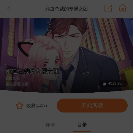
邪道总裁的专属女团
邪道总裁的专属女团
极漫文化
4019.18万
霸总
.恋爱
.生活
开始阅读
收藏(
)
1.2万
详情
目录