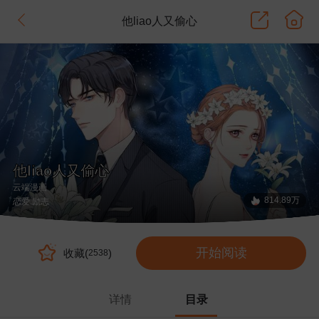
他liao人又偷心
他liao人又偷心
云端漫画
814.89万
恋爱
.励志
开始阅读
收藏(
)
2538
详情
目录