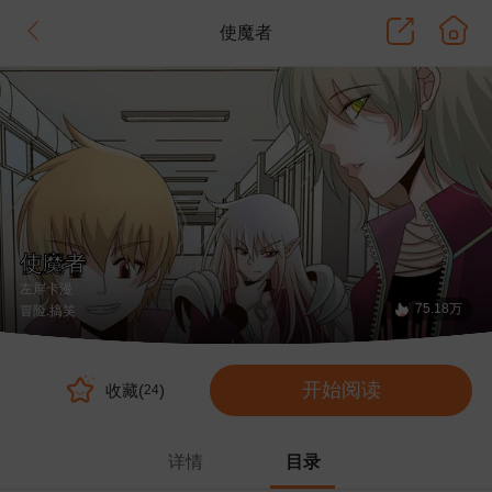
使魔者
使魔者
左岸卡漫
75.18万
冒险
.搞笑
开始阅读
收藏(
)
24
详情
目录