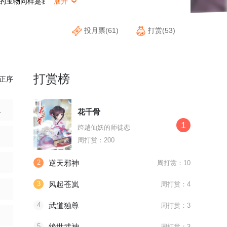
的宝物同样是我的！ 人不犯
展开

投月票(61)
打赏(53)
打赏榜
正序
命！！
花千骨
1
跨越仙妖的师徒恋
！
周打赏：200
2
逆天邪神
周打赏：10
3
风起苍岚
周打赏：4
4
武道独尊
周打赏：3
5
绝世武神
周打赏：3