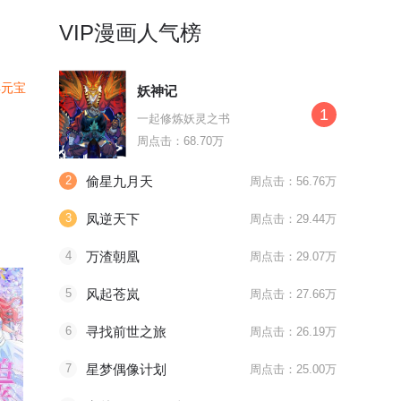
VIP漫画人气榜
4元宝
么
妖神记
1
一起修炼妖灵之书
周点击：68.70万
2
偷星九月天
周点击：56.76万
3
凤逆天下
周点击：29.44万
4
万渣朝凰
周点击：29.07万
5
风起苍岚
周点击：27.66万
6
寻找前世之旅
周点击：26.19万
7
星梦偶像计划
周点击：25.00万