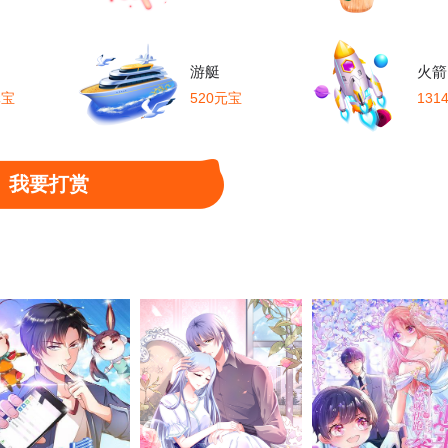
72话 林家身份，好用。
第73话 上门找茬
第74话 你们想做什么？
游艇
火箭
元宝
520元宝
131
77话 不可能！
第78话 竖子尔敢！
第79话 你想要的什
82话 背叛
第83话 将计就计
第84话 互相截杀
我要打赏
87话 林凌发难
第88话 奖励：浴火洗炼
第89话 意外收获