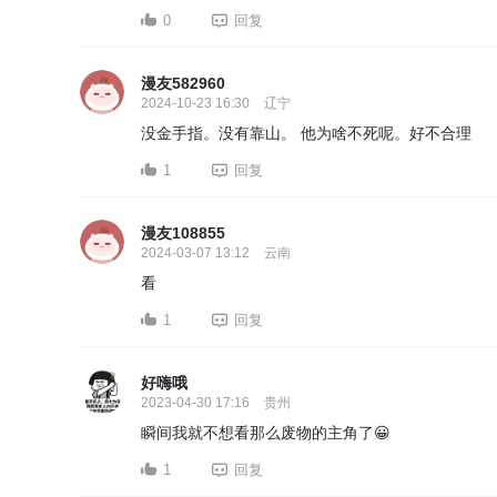
0
回复
漫友582960
2024-10-23 16:30
辽宁
没金手指。没有靠山。 他为啥不死呢。好不合理
1
回复
漫友108855
2024-03-07 13:12
云南
看
1
回复
好嗨哦
2023-04-30 17:16
贵州
瞬间我就不想看那么废物的主角了😀
1
回复