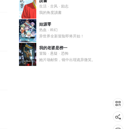
說書
生活 · 古风 · 励志
我的角度讀書
始源零
热血 · 科幻
异世界全新冒险即将开始！
我的老婆是榜一
冒险 · 悬疑 · 恐怖
她片场献祭，镜中出现诡异微笑。