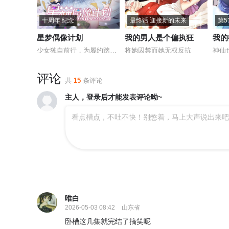
十周年 纪念
最终话 迎接新的未来
第5
星梦偶像计划
我的男人是个偏执狂
我的
少女独自前行，为履约踏上星途
将她囚禁而她无权反抗
神仙
评论
共
15
条评论
主人，登录后才能发表评论呦~
看点槽点，不吐不快！别憋着，马上大声说出来吧
唯白
2026-05-03 08:42
山东省
卧槽这几集就完结了搞笑呢