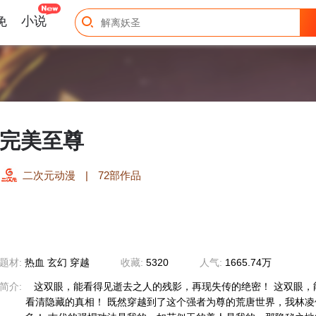
免
小说
完美至尊
二次元动漫
|
72部作品
题材:
热血 玄幻 穿越
收藏:
5320
人气:
1665.74万
简介:
这双眼，能看得见逝去之人的残影，再现失传的绝密！ 这双眼，
看清隐藏的真相！ 既然穿越到了这个强者为尊的荒唐世界，我林