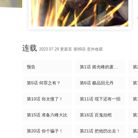
连载
2023.07.29 更新至 第89话 意外收获
预告
第1话 摇光峰的废物弟子
第
第5话 何罪之有？
第6话 极品回元丹
第10话 你太慢了！
第11话 现下还有一招
第
第15话 准备六峰大比
第16话 百鬼抬棺
第20话 你个骗子！
第21话 把他扔出去！
第