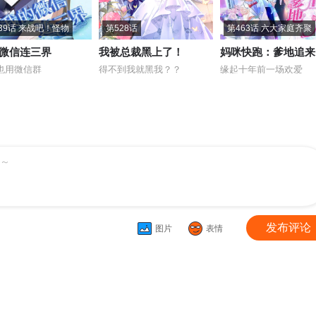
39话 来战吧！怪物
第528话
第463话 六大家庭齐聚
微信连三界
我被总裁黑上了！
妈咪快跑：爹地追来
也用微信群
得不到我就黑我？？
缘起十年前一场欢爱
～
发布评论
图片
表情