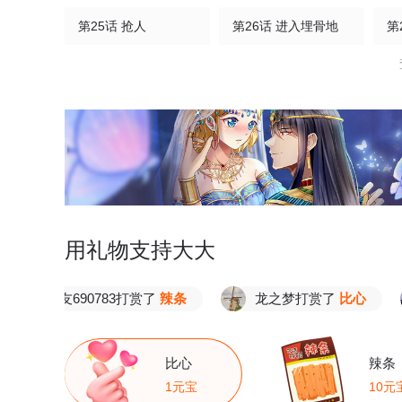
第25话 抢人
第26话 进入埋骨地
第
第30话 你们要干什么？
第31话 你是不是怂了？
第
第35话 陷阱
第36话 小心身后！
第40话 对战怒霸
第41话 何为九龙争霸
第
第45话 初入云海城
第46话 初入林家
第
用礼物支持大大
第50话 九幽天炎
第51话 救治
第
漫友690783打赏了
辣条
龙之梦打赏了
比心
第55话 团聚
第56话 希望你别后悔！
第
第60话 宴会开始
第61话 两代弟子的战争
第
比心
辣条
1元宝
10元
第65话 御火本能
第66话 给我挡住！
第