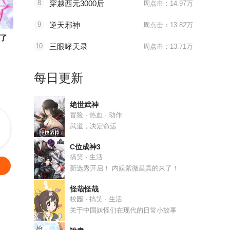
8
穿越西元3000后
周点击：14.97万
最终话 厉云泽，我给你机会
最终话 唯一的妻
9
逆天邪神
周点击：13.82万
了
豪门天价前妻
哦，我的宠妃大人
王妃的婚
10
三眼哮天录
周点击：13.71万
简沫的结局会是....?
衣冠禽兽的宠妻狂魔
婚后生活要
每日更新
绝世武神
冒险 · 热血 · 动作
武道，决定命运
C位成神3
搞笑 · 生活
新选秀开启！ 内娱紫微星真的来了！
怪哉怪哉
校园 · 搞笑 · 生活
关于中国妖怪们在现代的日常小故事