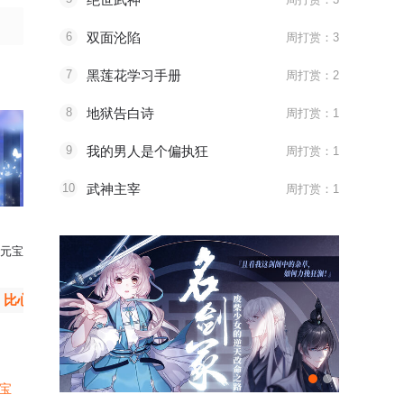
6
双面沦陷
周打赏：3
7
黑莲花学习手册
周打赏：2
8
地狱告白诗
周打赏：1
9
我的男人是个偏执狂
周打赏：1
10
武神主宰
周打赏：1
元宝
武打赏了
比心
꧁遗忘的心꧂打赏了
比心
元宝
横