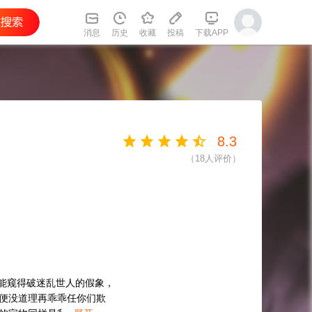
消息
历史
收藏
投稿
下载APP
8.3
（
18
人评价）
能窥得破迷乱世人的假象，
凌便没道理再乖乖任你们欺