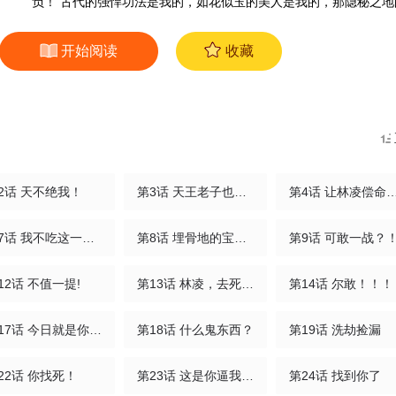
负！ 古代的强悍功法是我的，如花似玉的美人是我的，那隐秘之地
我，我不犯人，人若犯我…… 便安心做我剑下亡魂吧。
开始阅读
收藏
2话 天不绝我！
第3话 天王老子也救不了你！
第4话 让林凌偿
第7话 我不吃这一套！
第8话 埋骨地的宝贝！
第9话 可敢一战？
12话 不值一提!
第13话 林凌，去死吧！
第14话 尔敢！！！
第17话 今日就是你的死期！
第18话 什么鬼东西？
第19话 洗劫捡漏
22话 你找死！
第23话 这是你逼我的！
第24话 找到你了