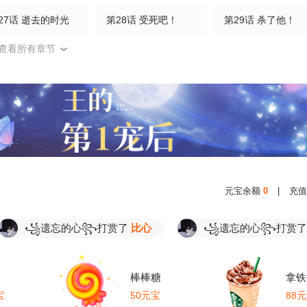
27话 逝去的时光
第28话 受死吧！
第29话 杀了他！
查看所有章节
32话 你敢？！！
第33话 没人能动我们！
第34话 试炼开始
第37话 这仇我记下了！
第38话 试炼结束
第39话 给我破！
42话 你敢？
第43话 不敌
第44话 真是无聊
47话 血脉天赋
第48话 异能再激发
第49话 意外被抓
元宝余额
0
|
充值
52话 战妖王
第53话 斩妖王
第54话 太祖现身
꧁遗忘的心꧂打赏了
比心
꧁遗忘的心꧂打赏了
比心
57话 老祖召见
第58话 以棋讲理
第59话 爷爷
62话 赌约升级
第63话 放开手脚打一场
第64话 再来！
棒棒糖
拿铁
宝
50元宝
88
67话 想反悔吗？
第68话 看什么看？
第69话 一个比一个