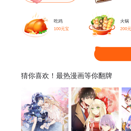
第70话 蛮横的代价
第71话 黄雀在后
第
吃鸡
火锅
100元宝
200
第75话 打上门！
第76话 就是这个感觉！
第
第80话 下马威
第81话 商定计策
第
第85话 借花献佛
第86话 林南山逼宫
第
猜你喜欢！最热漫画等你翻牌