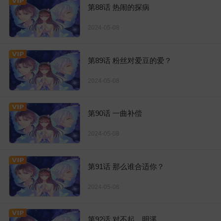
第88话 热闹的探病
2024-05-08
第89话 粉丝对爱豆的爱？
2024-05-08
第90话 一曲补偿
2024-05-08
第91话 那么谁合适你？
2024-05-08
第92话 对不起，明溪