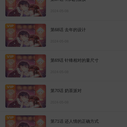
2024-05-08
第68话 去年的设计
2024-05-08
第69话 针锋相对的量尺寸
2024-05-08
第70话 奶茶派对
2024-05-08
第71话 还人情的正确方式