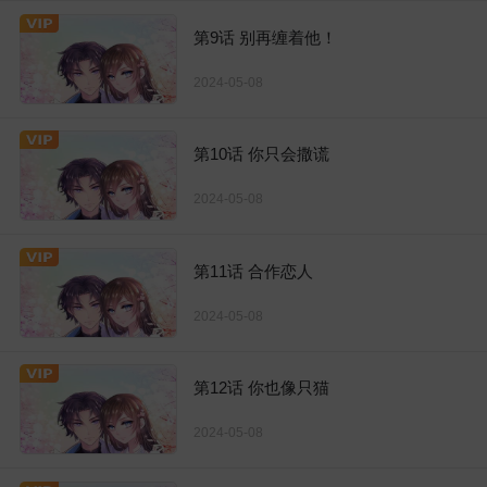
第9话 别再缠着他！
2024-05-08
第10话 你只会撒谎
2024-05-08
第11话 合作恋人
2024-05-08
第12话 你也像只猫
2024-05-08