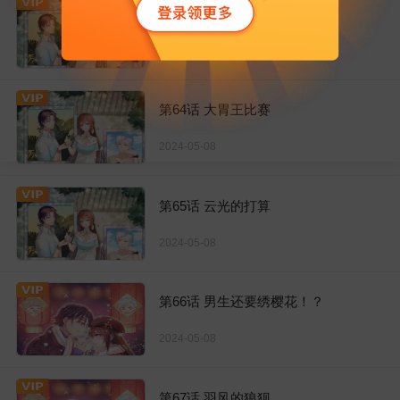
第63话 我没有这么好
2024-05-08
第64话 大胃王比赛
2024-05-08
第65话 云光的打算
2024-05-08
第66话 男生还要绣樱花！？
2024-05-08
第67话 羽风的狼狈