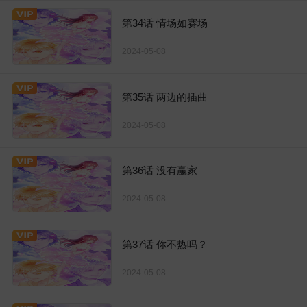
第34话 情场如赛场
2024-05-08
第35话 两边的插曲
2024-05-08
第36话 没有赢家
2024-05-08
第37话 你不热吗？
2024-05-08