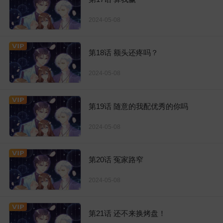
2024-05-08
第18话 额头还疼吗？
2024-05-08
第19话 随意的我配优秀的你吗
2024-05-08
第20话 冤家路窄
2024-05-08
第21话 还不来换烤盘！