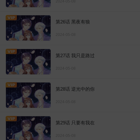
2024-05-08
第26话 黑夜有狼
2024-05-08
第27话 我只是路过
2024-05-08
第28话 逆光中的你
2024-05-08
第29话 只要有我在
2024-05-08