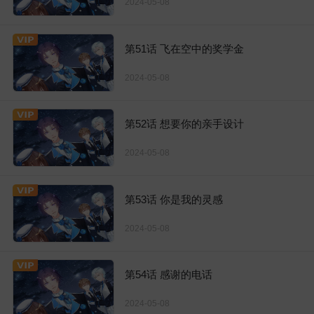
2024-05-08
第51话 飞在空中的奖学金
2024-05-08
第52话 想要你的亲手设计
2024-05-08
第53话 你是我的灵感
2024-05-08
第54话 感谢的电话
2024-05-08