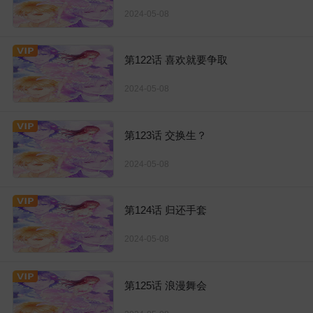
2024-05-08
第122话 喜欢就要争取
2024-05-08
第123话 交换生？
2024-05-08
第124话 归还手套
2024-05-08
第125话 浪漫舞会