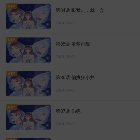
第84话 跟我走，就一会
2024-05-08
第85话 噩梦再现
2024-05-08
第86话 偏执狂小井
2024-05-08
第87话 伤疤
2024-05-08