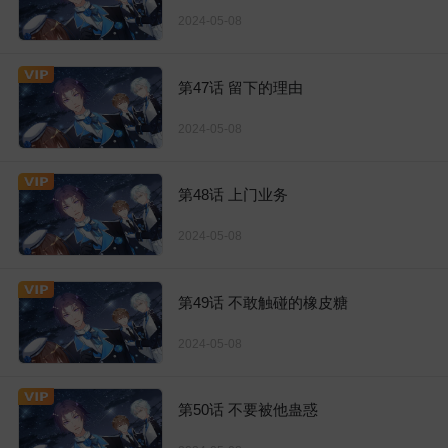
2024-05-08
第47话 留下的理由
2024-05-08
第48话 上门业务
2024-05-08
第49话 不敢触碰的橡皮糖
2024-05-08
第50话 不要被他蛊惑