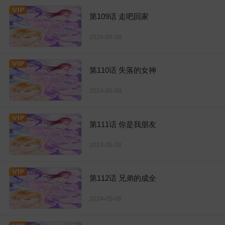
第109话 走吧回家
2024-05-08
第110话 失落的女神
2024-05-08
第111话 你是我朋友
2024-05-08
第112话 兄弟的成全
2024-05-08