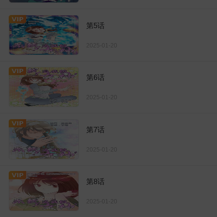
第5话
2025-01-20
第6话
2025-01-20
第7话
2025-01-20
第8话
2025-01-20