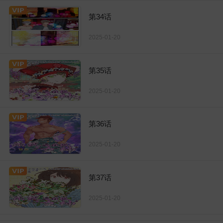
第34话
2025-01-20
第35话
2025-01-20
第36话
2025-01-20
第37话
2025-01-20