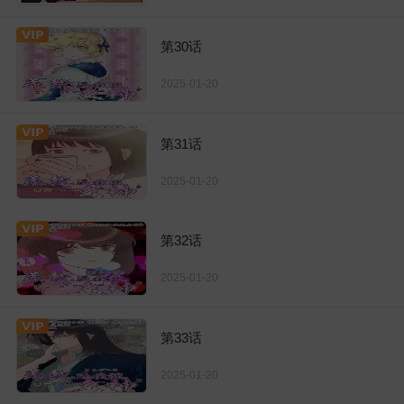
第30话
2025-01-20
第31话
2025-01-20
第32话
2025-01-20
第33话
2025-01-20