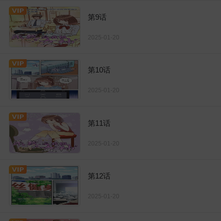
第9话
2025-01-20
第10话
2025-01-20
第11话
2025-01-20
第12话
2025-01-20