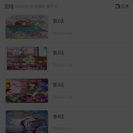
完结
正序
2025.01.20 更新至 第37话
第1话
2025-03-26
第2话
2025-01-20
第3话
2025-01-20
第4话
2025-01-20