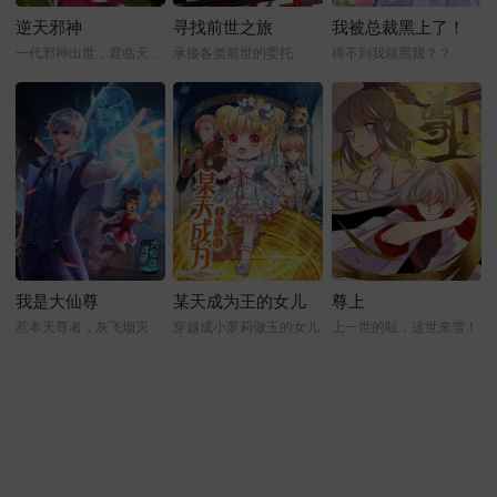
逆天邪神
寻找前世之旅
我被总裁黑上了！
一代邪神出世，君临天下！
承接各类前世的委托
得不到我就黑我？？
我是大仙尊
某天成为王的女儿
尊上
惹本天尊者，灰飞烟灭
穿越成小萝莉做王的女儿
上一世的耻，这世来雪！