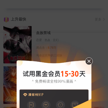
上升最快
更多
血族禁域
恋爱
热血
玄幻
周点击：
8.79万
与命运抗争的三姐妹
仙武帝尊
修真
热血
玄幻
周点击：
7.78万
且看我置之死地而后生