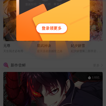
元尊
星武神诀
妃夕妍雪
天生我才必有用
逆天强者的撼世之路
妃夕妍雪第二部开启，缘起之章
新作尝鲜
更多
1.02亿