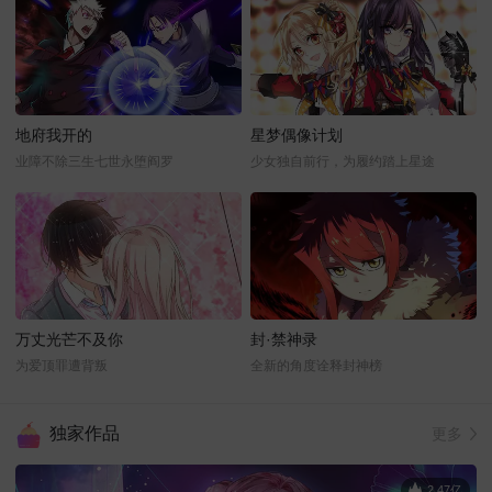
地府我开的
星梦偶像计划
业障不除三生七世永堕阎罗
少女独自前行，为履约踏上星途
万丈光芒不及你
封·禁神录
为爱顶罪遭背叛
全新的角度诠释封神榜
独家作品
更多
2.47亿