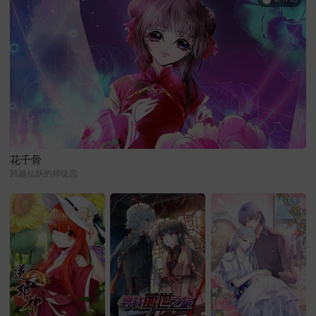
花千骨
跨越仙妖的师徒恋