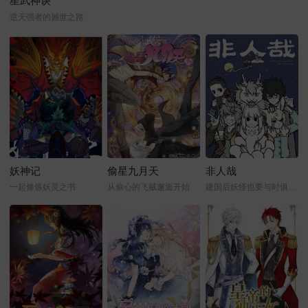
星武神诀
逆天强者的撼世之路
妖神记
偷星九月天
非人哉
一起修炼妖灵之书
从偷心的飞贼邂逅开始
建国后妖怪也要与时俱进才行