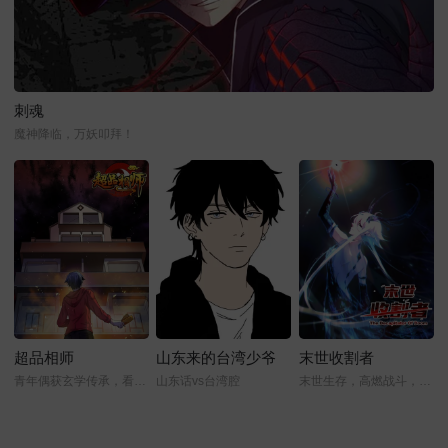
刺魂
魔神降临，万妖叩拜！
超品相师
山东来的台湾少爷
末世收割者
青年偶获玄学传承，看他如何逆转人生！
山东话vs台湾腔
末世生存，高燃战斗，人性挣扎