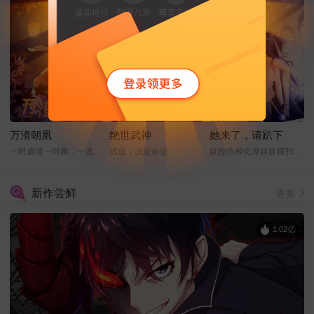
万渣朝凰
绝世武神
她来了，请趴下
一时虐渣一时爽，一直虐渣一直爽
武道，决定命运
妹控杀神化身妹妹横扫娱乐圈
新作尝鲜
更多
1.02亿