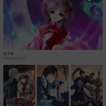
花千骨
跨越仙妖的师徒恋