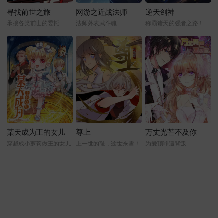
寻找前世之旅
网游之近战法师
逆天剑神
承接各类前世的委托
法师外表武斗魂
称霸诸天的强者之路！
某天成为王的女儿
尊上
万丈光芒不及你
穿越成小萝莉做王的女儿
上一世的耻，这世来雪！
为爱顶罪遭背叛