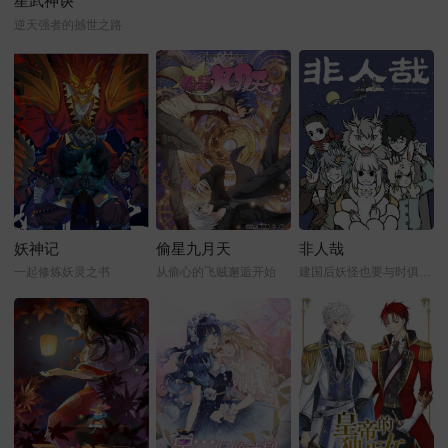
星武神诀
逆天强者的撼世之路
妖神记
偷星九月天
非人哉
一起修炼妖灵之书
从偷心的飞贼邂逅开始
建国后妖怪也要与时俱进才行