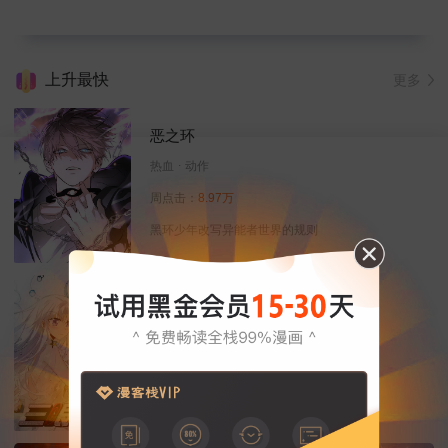
上升最快
更多
恶之环
热血
动作
周点击：
8.97万
黑环少年改写异能者世界的规则
三眼哮天录
恋爱
热血
玄幻
周点击：
13.71万
天神下凡来除妖