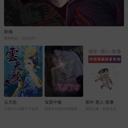
刺魂
魔神降临，万妖叩拜！
云天歌
深度中毒
那年·那人·那事
大虞帝女倾覆天下的复仇计划
我要追究你6年前跑路的责任
都是往事，都是生活