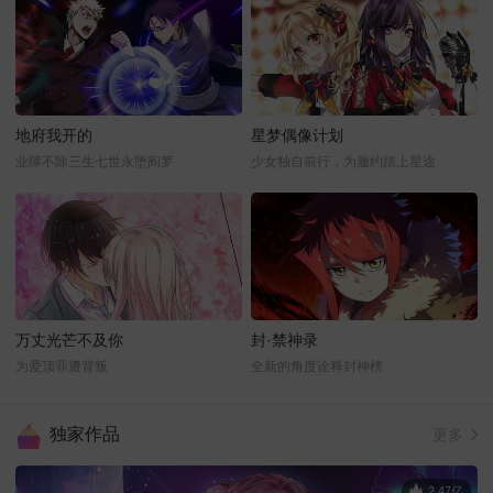
地府我开的
星梦偶像计划
业障不除三生七世永堕阎罗
少女独自前行，为履约踏上星途
万丈光芒不及你
封·禁神录
为爱顶罪遭背叛
全新的角度诠释封神榜
独家作品
更多
2.47亿