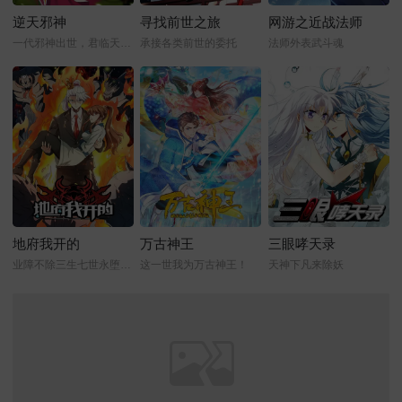
逆天邪神
寻找前世之旅
网游之近战法师
一代邪神出世，君临天下！
承接各类前世的委托
法师外表武斗魂
地府我开的
万古神王
三眼哮天录
业障不除三生七世永堕阎罗
这一世我为万古神王！
天神下凡来除妖