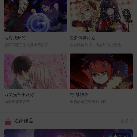
地府我开的
星梦偶像计划
业障不除三生七世永堕阎罗
少女独自前行，为履约踏上星途
万丈光芒不及你
封·禁神录
为爱顶罪遭背叛
全新的角度诠释封神榜
独家作品
更多
2.47亿