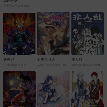
星武神诀
逆天强者的撼世之路
妖神记
偷星九月天
非人哉
一起修炼妖灵之书
从偷心的飞贼邂逅开始
建国后妖怪也要与时俱进才行