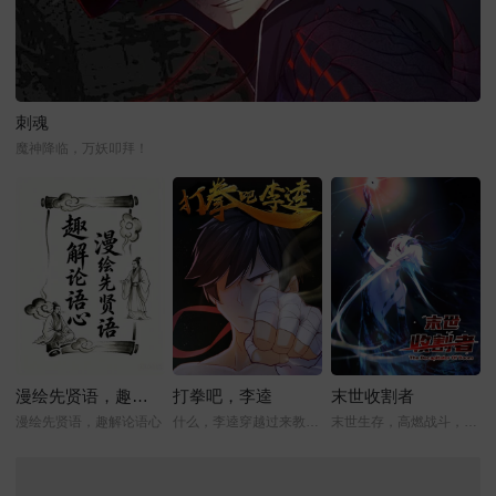
刺魂
魔神降临，万妖叩拜！
漫绘先贤语，趣解论语心
打拳吧，李逵
末世收割者
漫绘先贤语，趣解论语心
什么，李逵穿越过来教我打拳？！
末世生存，高燃战斗，人性挣扎