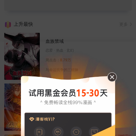
上升最快
更多
血族禁域
恋爱
热血
玄幻
周点击：
8.79万
与命运抗争的三姐妹
仙武帝尊
修真
热血
玄幻
周点击：
7.78万
且看我置之死地而后生