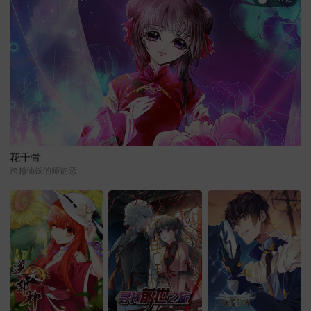
花千骨
跨越仙妖的师徒恋