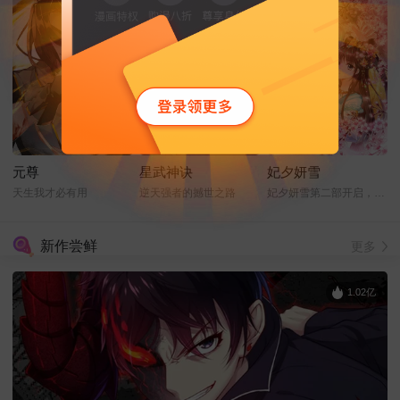
元尊
星武神诀
妃夕妍雪
天生我才必有用
逆天强者的撼世之路
妃夕妍雪第二部开启，缘起之章
新作尝鲜
更多
1.02亿