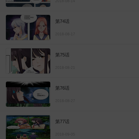
2018-08-14
第74话
2018-08-17
第75话
2018-08-21
第76话
2018-08-27
第77话
2018-09-05