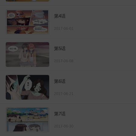
第4话
2017-06-01
第5话
2017-06-08
第6话
2017-06-21
第7话
2017-06-30