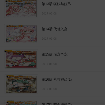
第13话 狐妖与妲己
2017-06-08
第14话 代替入宫
2017-06-08
第15话 后宫争宠
2017-06-08
第16话 营救妲己(1)
2017-06-08
第17话 营救妲己(2)