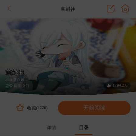
萌封神
萌封神
alex 蓝白娘
1794.2万
恋爱
.搞笑
.玄幻
开始阅读
收藏(
)
4220
详情
目录