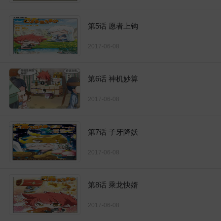
第5话 愿者上钩
2017-06-08
第6话 神机妙算
2017-06-08
第7话 子牙降妖
2017-06-08
第8话 乘龙快婿
2017-06-08