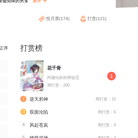
食髓知味的男鬼……
展开

投月票(174)
打赏(121)
打赏榜
正序
花千骨
1
跨越仙妖的师徒恋
周打赏：200
2
逆天邪神
周打赏：10
3
双面沦陷
周打赏：6
4
风起苍岚
周打赏：4
5
绝世武神
周打赏：3