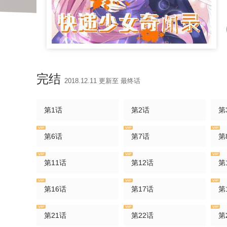
完结
2018.12.11 更新至 最终话
第1话
第2话
第
第6话
第7话
第
第11话
第12话
第
第16话
第17话
第
第21话
第22话
第