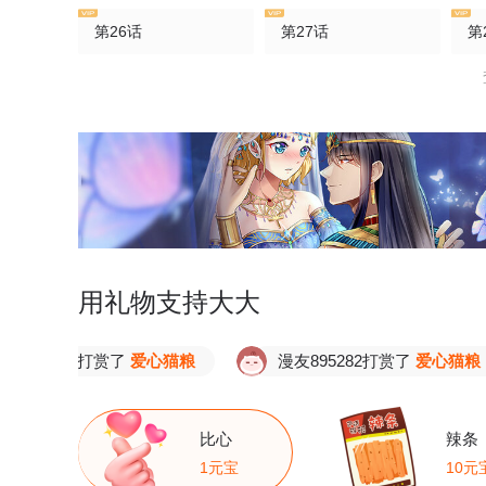
第26话
第27话
第
第31话
第32话
第
第36话
第37话
第
第41话
第42话
第
第46话
新年贺图
第
用礼物支持大大
第50话
第51话
第
460打赏了
爱心猫粮
漫友895282打赏了
爱心猫粮
第55话
第56话
第
第60话
第61话
第
比心
辣条
1元宝
10元
第65话
第66话
第