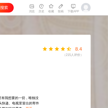
消息
历史
收藏
投稿
下载APP
8.4
（
215
人评价）
里有我想要的一切，唯独没
头快递、电视里冒出的寄件