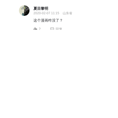
夏目黎明
2020-02-07 11:15
山东省
这个漫画咋没了？
2
回复
萱
2019-08-25 15:54
湖南省
！！！
0
回复
橙子
2019-08-21 16:19
四川省
酷
0
回复
图图兔兔