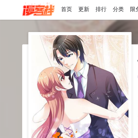
首页
更新
排行
分类
限