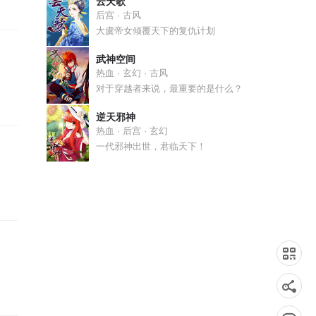
云天歌
后宫 · 古风
大虞帝女倾覆天下的复仇计划
武神空间
热血 · 玄幻 · 古风
对于穿越者来说，最重要的是什么？
逆天邪神
热血 · 后宫 · 玄幻
一代邪神出世，君临天下！