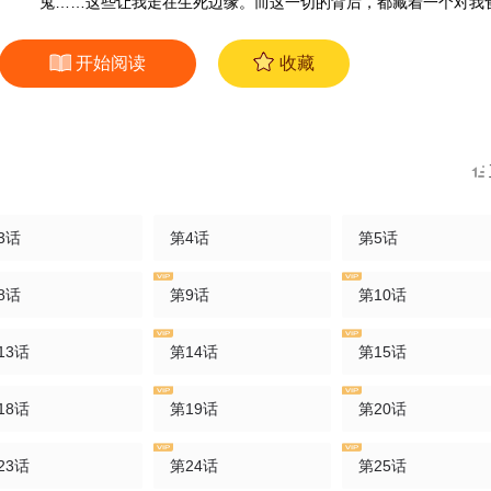
鬼……这些让我走在生死边缘。而这一切的背后，都藏着一个对我
开始阅读
收藏
3话
第4话
第5话
8话
第9话
第10话
13话
第14话
第15话
18话
第19话
第20话
23话
第24话
第25话