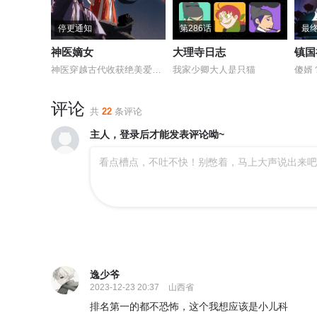
第110话
第111话
第
停更通知
第286话
最
第115话
第116话
第
神医嫡女
大理寺日志
镇国
神医穿越古代收获绝美爱情，王爷你还装
我家少卿大人是只猫
第120话
第121话
第
评论
共
22
条评论
第125话
第126话
第
主人，登录后才能发表评论呦~
第130话
第131话
第
看点槽点，不吐不快！别憋着，马上大声说出来吧
第135话
第136话
第
第140话
第141话
第
第145话
第146话
第
逸少爷
2023-12-23 20:37
山西省
第150话
第151话
第
排名第一的都不恐怖，这个我想应该是小儿科