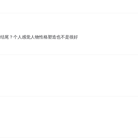
接结尾？个人感觉人物性格塑造也不是很好
局