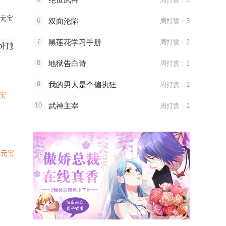
元宝
6
双面沦陷
周打赏：3
7
黑莲花学习手册
周打赏：2
了
比心
紫枫子打赏了
比心
漫友313531打赏了
8
地狱告白诗
周打赏：1
9
我的男人是个偏执狂
周打赏：1
元宝
10
武神主宰
周打赏：1
4元宝