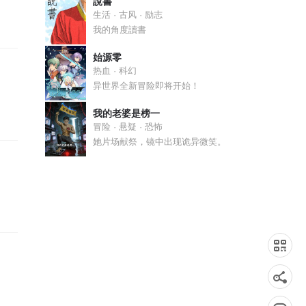
說書
生活 · 古风 · 励志
我的角度讀書
始源零
热血 · 科幻
异世界全新冒险即将开始！
我的老婆是榜一
冒险 · 悬疑 · 恐怖
她片场献祭，镜中出现诡异微笑。