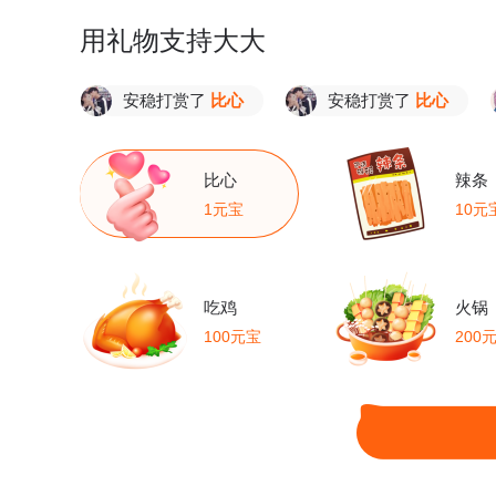
用礼物支持大大
安稳打赏了
比心
安稳打赏了
比心
夜
比心
辣条
1元宝
10元
吃鸡
火锅
100元宝
200