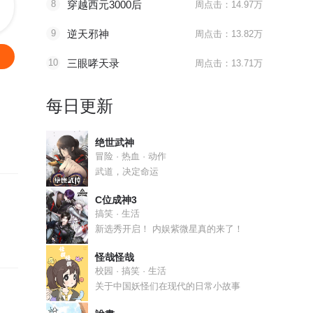
8
穿越西元3000后
周点击：14.97万
9
逆天邪神
周点击：13.82万
10
三眼哮天录
周点击：13.71万
每日更新
绝世武神
冒险 · 热血 · 动作
武道，决定命运
C位成神3
搞笑 · 生活
新选秀开启！ 内娱紫微星真的来了！
怪哉怪哉
校园 · 搞笑 · 生活
关于中国妖怪们在现代的日常小故事