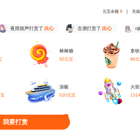
元宝余额
0
|
充值
雨烦声打赏了
比心
念酒打赏了
比心
njb打赏
棒棒糖
拿铁
宝
50元宝
88
游艇
火箭
元宝
520元宝
131
我要打赏