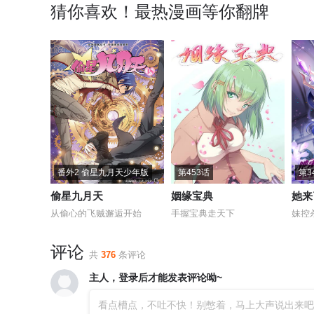
猜你喜欢！最热漫画等你翻牌
番外2 偷星九月天少年版
第453话
第3
偷星九月天
姻缘宝典
她来
从偷心的飞贼邂逅开始
手握宝典走天下
评论
共
376
条评论
主人，登录后才能发表评论呦~
看点槽点，不吐不快！别憋着，马上大声说出来吧