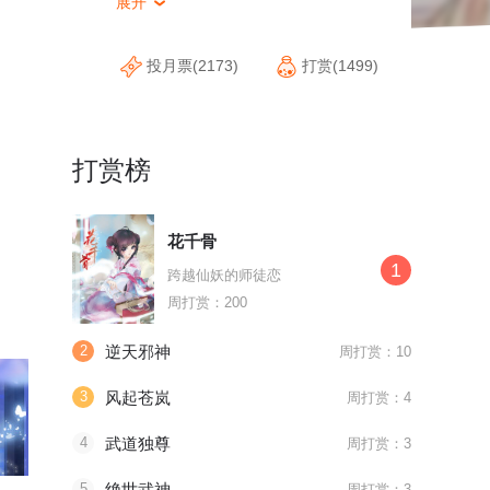
展开

投月票(2173)
打赏(1499)
打赏榜
花千骨
1
跨越仙妖的师徒恋
周打赏：200
2
逆天邪神
周打赏：10
3
风起苍岚
周打赏：4
4
武道独尊
周打赏：3
5
绝世武神
周打赏：3