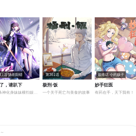
41话 阴差阳错
第361话
最终话 小药贩子
了，请趴下
极刑·饭
妙手狂医
妹控杀神化身妹妹横扫娱乐圈
一个关于死亡与美食的故事
有药在手，天下我有！
～