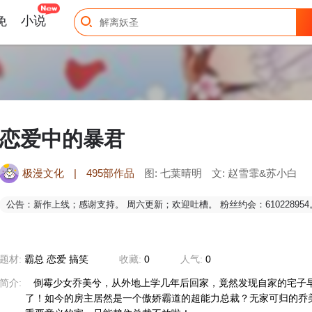
免
小说
恋爱中的暴君
极漫文化
|
495部作品
图: 七葉晴明
文: 赵雪霏&苏小白
公告：新作上线；感谢支持。 周六更新；欢迎吐槽。 粉丝约会：610228954
题材:
霸总 恋爱 搞笑
收藏:
0
人气:
0
简介:
倒霉少女乔美兮，从外地上学几年后回家，竟然发现自家的宅子
了！如今的房主居然是一个傲娇霸道的超能力总裁？无家可归的乔