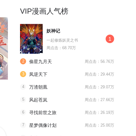
VIP漫画人气榜
妖神记
1
一起修炼妖灵之书
周点击：68.70万
2
偷星九月天
周点击：56.76万
3
凤逆天下
周点击：29.44万
最终话 厉云泽，我给你机会
地狱告白诗漫动画上线
最终话 致
豪门天价前妻
地狱告白诗
异世界皇
4
万渣朝凰
周点击：29.07万
简沫的结局会是....?
到底谁是真正的守护人
5
风起苍岚
周点击：27.66万
6
寻找前世之旅
周点击：26.19万
7
星梦偶像计划
周点击：25.00万