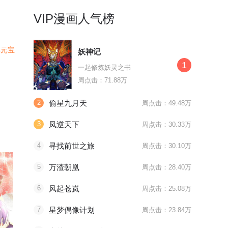
VIP漫画人气榜
4元宝
妖神记
1
一起修炼妖灵之书
周点击：71.88万
2
偷星九月天
周点击：49.48万
3
凤逆天下
周点击：30.33万
4
寻找前世之旅
周点击：30.10万
5
万渣朝凰
周点击：28.40万
6
风起苍岚
周点击：25.08万
7
星梦偶像计划
周点击：23.84万