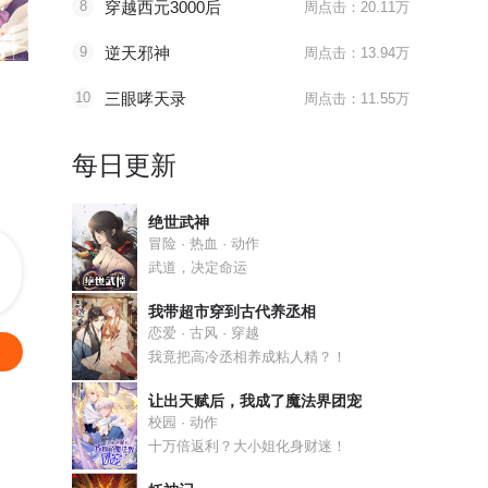
8
穿越西元3000后
周点击：20.11万
最终话 大结局·尾声2
地狱告白诗漫动画上线
最终话 鹿
9
逆天邪神
周点击：13.94万
神精榜
地狱告白诗
龙隐者
10
三眼哮天录
周点击：11.55万
学仙术，来神庠
到底谁是真正的守护人
带着骷髅宝
每日更新
绝世武神
冒险 · 热血 · 动作
武道，决定命运
我带超市穿到古代养丞相
恋爱 · 古风 · 穿越
我竟把高冷丞相养成粘人精？！
让出天赋后，我成了魔法界团宠
校园 · 动作
十万倍返利？大小姐化身财迷！