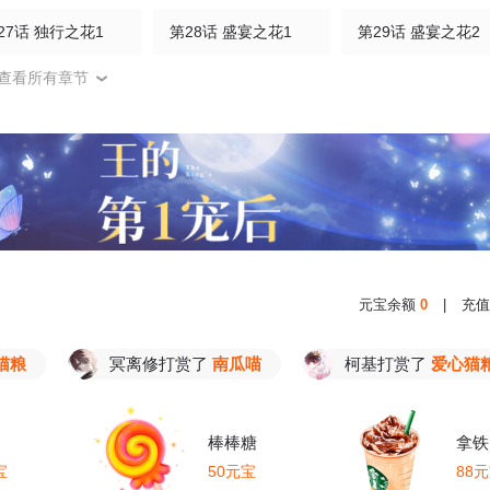
27话 独行之花1
第28话 盛宴之花1
第29话 盛宴之花2
查看所有章节
元宝余额
0
|
充值
冥离修打赏了
南瓜喵
柯基打赏了
爱心猫粮
棒棒糖
拿铁
宝
50元宝
88