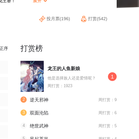
花王赛！
展开

投月票(196)
打赏(542)
打赏榜
正序
龙王的人鱼新娘
1
他是选择族人还是爱情呢？
周打赏：1923
2
逆天邪神
周打赏：9
3
双面沦陷
周打赏：6
4
绝世武神
周打赏：5
5
风起苍岚
周打赏：4