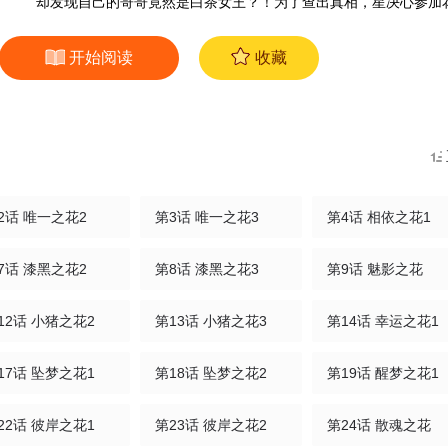
却发现自己的哥哥竟然是白茶女王？！为了查出真相，星决心参加
开始阅读
收藏
2话 唯一之花2
第3话 唯一之花3
第4话 相依之花1
7话 漆黑之花2
第8话 漆黑之花3
第9话 魅影之花
12话 小猪之花2
第13话 小猪之花3
第14话 幸运之花1
17话 坠梦之花1
第18话 坠梦之花2
第19话 醒梦之花1
22话 彼岸之花1
第23话 彼岸之花2
第24话 散魂之花