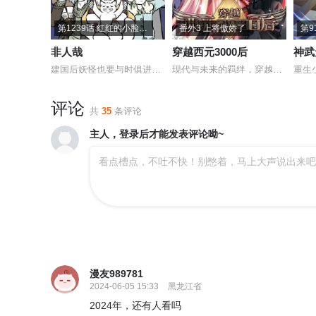
第1239话 红红的小脸儿温暖我的心窝。
番外3 上将傲娇了
非人哉
穿越西元3000后
神武
建国后妖怪也要与时俱进才行
现代与未来的羁绊，穿越时空的爱恋
重生
评论
共
35
条评论
主人，登录后才能发表评论呦~
看点槽点，不吐不快！别憋着，马上大声说出来吧
漫友989781
2024-06-05 15:33
黑龙江省
2024年，还有人看吗