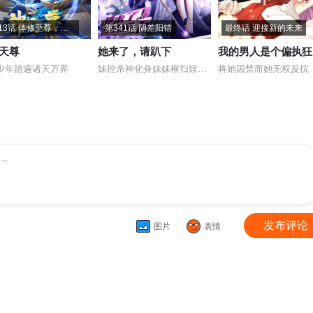
第913话 体修至尊，你且如何？
第341话 阴差阳错
最终话 迎接新的未来
天尊
她来了，请趴下
我的男人是个偏执狂
少年踏遍诸天万界
妹控杀神化身妹妹横扫娱乐圈
将她囚禁而她无权反抗
～
发布评论
图片
表情