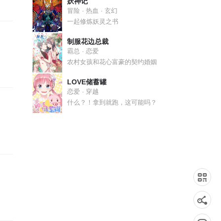
妖神记
冒险 · 热血 · 玄幻
一起修炼妖灵之书
制服花边总裁
霸总 · 恋爱
农村女孩和花心富豪的契约婚姻
LOVE储蓄罐
恋爱 · 穿越
什么？！拿到就跑，这可能吗？