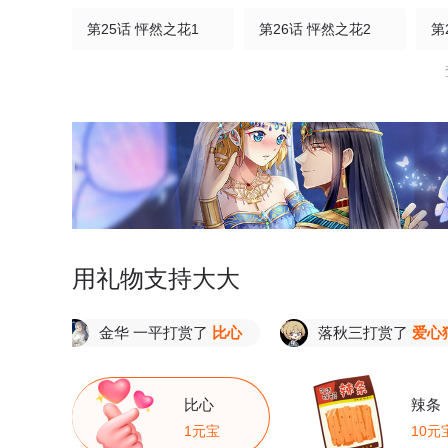
第25话 怦然之花1
第26话 怦然之花2
第
第30话 附庸之花
用礼物支持大大
金华 一平打赏了
比心
落秋三打赏了
爱心猫粮
比心
辣条
1元宝
10元