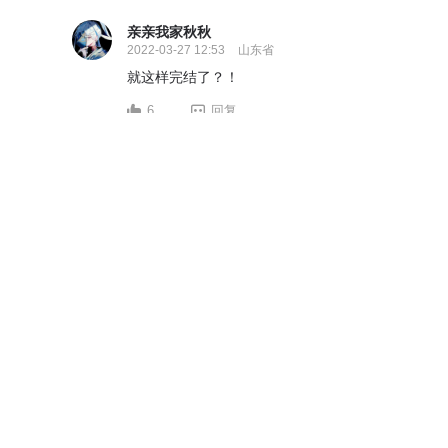
亲亲我家秋秋
2022-03-27 12:53
山东省
就这样完结了？！
6
回复
碧香灵
2022-02-01 03:40
广西
好看，但是能不能继续更新呀？
6
回复
西子柚
2022-01-28 14:54
广西壮族自治区
生气╰_╯，勾引了我的兴趣，又不更了，不负责任
楚裕
2022-10-04 14:49
这不是不负责任，是作者大大没版权。。。
0