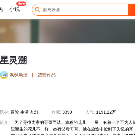
免
小说
星灵溯
飒飒动漫
|
25部作品
题材:
冒险 生活 玄幻
收藏:
3399
人气:
1191.22万
简介:
为了寻找离家的哥哥而踏上旅程的花儿——星，有着一个不为人
里诞生的花儿不一样，她有父母哥哥。她在旅途中捡到了失忆的宵