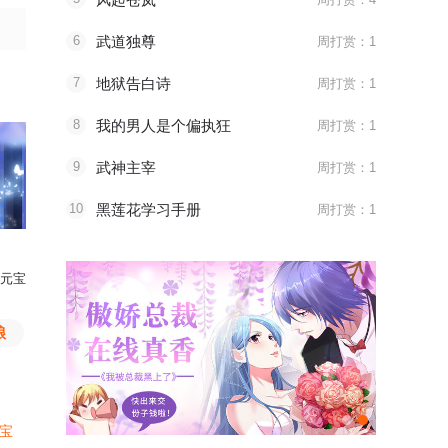
6
武道独尊
周打赏：1
7
地狱告白诗
周打赏：1
8
我的男人是个偏执狂
周打赏：1
9
武神主宰
周打赏：1
10
黑莲花学习手册
周打赏：1
元宝
心月玲珑打赏了
爱心猫粮
漫友605754打赏了
爱心猫
元宝