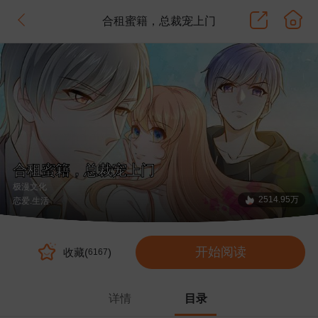
合租蜜籍，总裁宠上门
合租蜜籍，总裁宠上门
极漫文化
2514.95万
恋爱
.生活
开始阅读
收藏(
)
6167
详情
目录