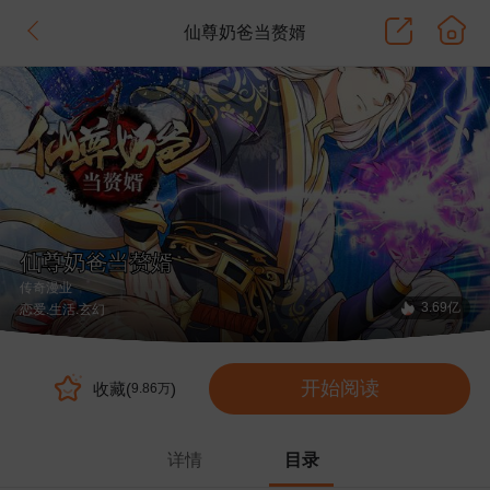
仙尊奶爸当赘婿
仙尊奶爸当赘婿
传奇漫业
3.69亿
恋爱
.生活
.玄幻
开始阅读
收藏(
)
9.86万
详情
目录