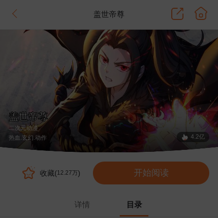
盖世帝尊
盖世帝尊
二次元动漫
4.2亿
热血
.玄幻
.动作
开始阅读
收藏(
)
12.27万
详情
目录