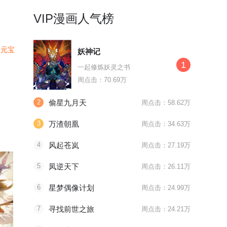
VIP漫画人气榜
4元宝
妖神记
1
一起修炼妖灵之书
周点击：70.69万
2
偷星九月天
周点击：58.62万
道
3
万渣朝凰
周点击：34.63万
4
风起苍岚
周点击：27.19万
5
凤逆天下
周点击：26.11万
6
星梦偶像计划
周点击：24.99万
7
寻找前世之旅
周点击：24.21万