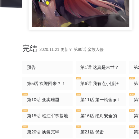
完结
2020.11.21 更新至 第90话 蛮族入侵
预告
第1话 这真是末世？
第
第5话 欢迎回来？！
第6话 我有点小慌张
第
第10话 变卖难题
第11话 第一桶金get
第
第15话 临江军事基地
第16话 绝对安全的表象背后
第
第20话 换装完毕
第21话 伏击
第