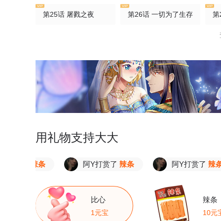
第25话 屠戮之夜
第26话 一切为了生存
第
第30话 吃瓜最大
第31话 不速之客
第
第35话 “钓鱼”生意
第36话 强化药剂的常识
第
第40话 地狱开局
第41话 担保人
第
第45话 吃货属性确定
第46话 决不食言
第
用礼物支持大大
第50话 我的行事风格
付费公告
第
赏了
辣条
阿Y打赏了
辣条
阿Y打赏了
辣条
第54话 令人不安的生意
第55话 急速营救
第
第59话 同学会
第60话 富家千金与穷小子
第
比心
辣条
1元宝
10元
第64话 解围
第65话 弄巧成拙
第