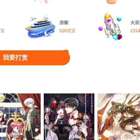
71话 重聚
第72话 兽潮
第73话 战团的名字
游艇
火箭
元宝
520元宝
131
76话 花店成员
第77话 标准的后勤
第78话 分工协作
81话 重回临江
第82话 阎王与友军
第83话 失态的阎王
我要打赏
86话 交易达成
第87话 兽潮来临
第88话 西郊生存之