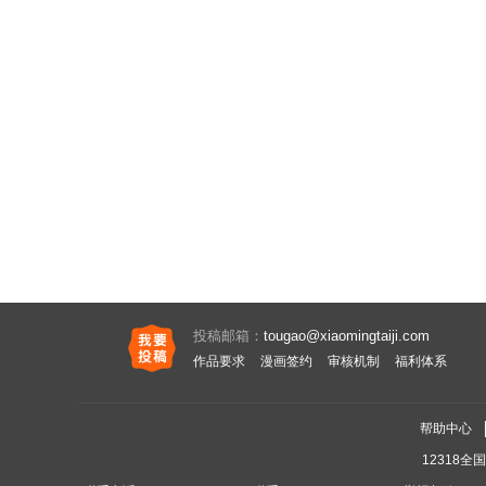
投稿邮箱：
tougao@xiaomingtaiji.com
作品要求
漫画签约
审核机制
福利体系
帮助中心
12318