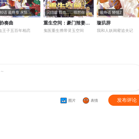
第140话 最终章 永恒的等待
完结篇 我也……很想你
最终话 矫情2
协奏曲
重生空间：豪门辣妻不好惹
璇玑辞
血王子五百年相恋
鬼医重生携带灵玉空间
我和人妖闺蜜追夫记
～
发布评论
图片
表情