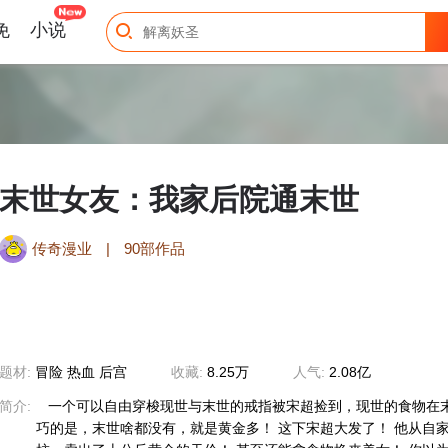
免
小说
末世女友：我家后院通末世
传奇漫业
|
90部作品
题材:
冒险 热血 后宫
收藏:
8.25万
人气:
2.08亿
简介:
一个可以自由穿梭现世与末世的戒指被宋超捡到，现世的食物在
巧的是，末世啥都没有，就是黄金多！ 这下宋超大发了！ 他从自