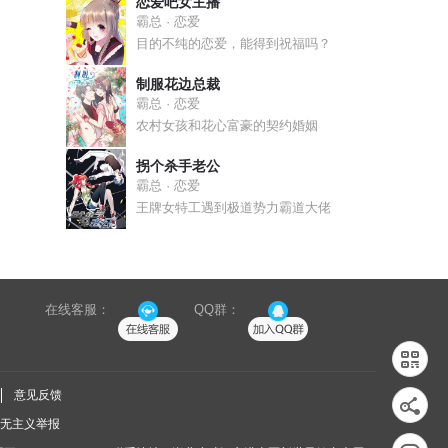
恋爱吧女主播
霸总 · 恋爱
目的不纯的恋爱，能得到祝福吗？
制服花边总裁
霸总 · 恋爱
农村女孩和花心富豪的契约婚姻
拐个杀手老公
霸总 · 恋爱
王牌女特工遇到极道势力霸道大佬
在线客服：
QQ群：
意见反馈
无主义举报