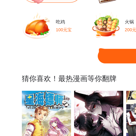
第69话 沈佳雯，我来了！
第70话 乌鸦嘴预言
第
吃鸡
火锅
100元宝
200
第74话 欢迎来到“花店”
第75话 暴风雨前的宁静
第
第79话 急速冲刺
第80话 全身而退
第
第84话 阎王称谓由来
第85话 西郊霸主
第
猜你喜欢！最热漫画等你翻牌
第89话 诱导作战计划
第90话 蛮族入侵