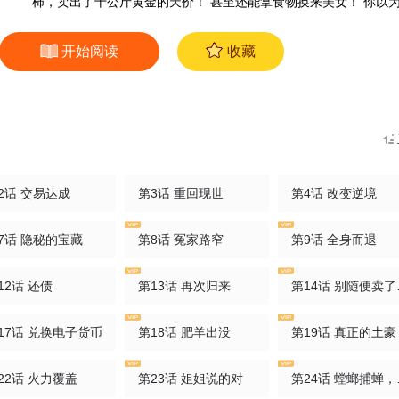
柿，卖出了十公斤黄金的天价！ 甚至还能拿食物换来美女！ 你以
欲为了？ 不好意思，只要有食物，那还真的是可以为所欲为！
开始阅读
收藏
2话 交易达成
第3话 重回现世
第4话 改变逆境
7话 隐秘的宝藏
第8话 冤家路窄
第9话 全身而退
12话 还债
第13话 再次归来
第14话 别随便卖了老姐
17话 兑换电子货币
第18话 肥羊出没
第19话 真正的土豪
22话 火力覆盖
第23话 姐姐说的对
第24话 螳螂捕蝉，黄雀在后