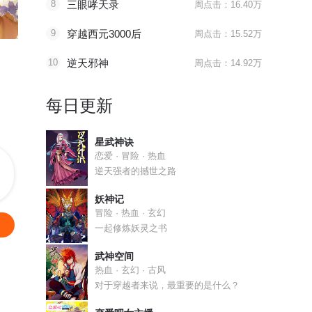
8
三眼哮天录
周点击：16.40万
第463话 六大家庭齐聚
第504话 孔族长老
第566话
9
穿越西元3000后
周点击：15.52万
妈咪快跑：爹地追来了
盖世帝尊
因爱宠你
10
逆天邪神
周点击：14.92万
缘起十年前一场欢爱
废材少年因祸得福得逆天功法
所行之事，
每日更新
星武神诀
恋爱 · 冒险 · 热血
逆天强者的撼世之路
妖神记
冒险 · 热血 · 玄幻
一起修炼妖灵之书
武神空间
热血 · 玄幻 · 古风
对于穿越者来说，最重要的是什么？