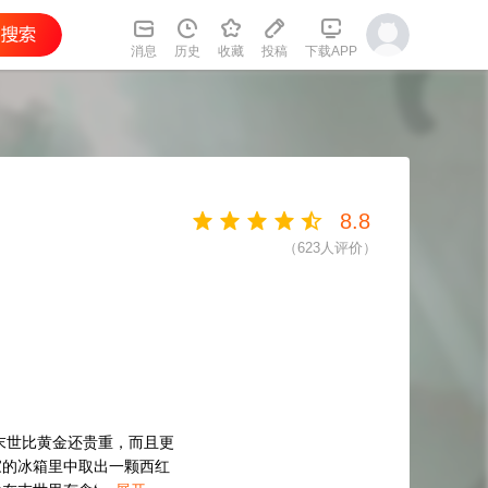
消息
历史
收藏
投稿
下载APP
8.8
（
623
人评价）
末世比黄金还贵重，而且更
家的冰箱里中取出一颗西红