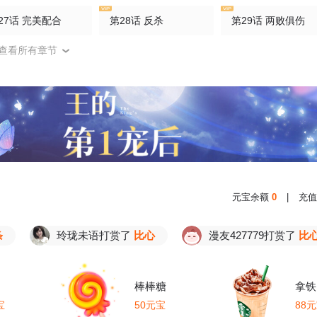
27话 完美配合
第28话 反杀
第29话 两败俱伤
查看所有章节
32话 覆灭
第33话 “奸商”徐静
第34话 讨债
37话 贵的离谱
第38话 创造市场
第39话 合作愉快
42话 人奴市场
第43话 安静的旅途
第44话 奖励——重获自由
47话 忘恩负义的家伙们
第48话 试探陷阱
第49话 游戏奖惩环
元宝余额
0
|
充值
51话 另一个深渊
第52话 只是巧合？
第53话 新药试验
玲珑未语打赏了
比心
漫友427779打赏了
比心
56话 呐，大舅哥？
第57话 基因药剂的力量
第58话 人穷志短？
61话 光辉形象
第62话 酒后吐真言
第63话 妥协
棒棒糖
拿铁
宝
50元宝
88
66话 触及底线
第67话 试探
第68话 步入正轨