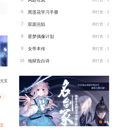
6
黑莲花学习手册
周打赏：2
7
双面沦陷
周打赏：2
8
星梦偶像计划
周打赏：1
9
女帝本传
周打赏：1
10
地狱告白诗
周打赏：1
节
元宝
大聪明打赏了
比心
大聪明打赏了
辣条
元宝