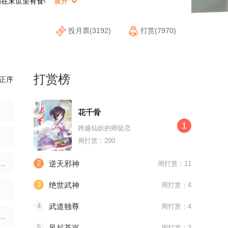
为在末世里有食物就可以为所
展开

投月票(3192)
打赏(7970)
打赏榜
正序
花千骨
1
跨越仙妖的师徒恋
周打赏：200
2
逆天邪神
周打赏：11
3
绝世武神
周打赏：4
4
武道独尊
周打赏：4
5
风起苍岚
周打赏：3