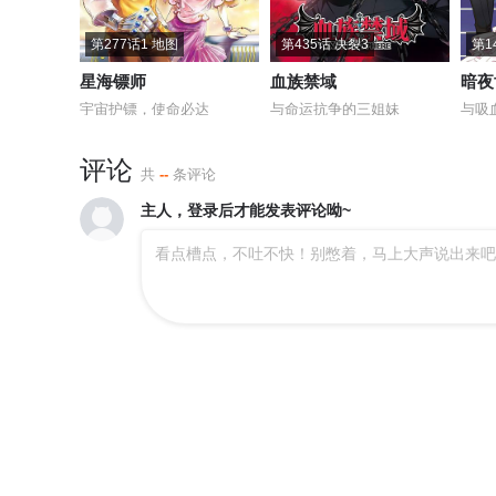
第277话1 地图
第435话 决裂3
星海镖师
血族禁域
暗夜
宇宙护镖，使命必达
与命运抗争的三姐妹
与吸
评论
共
--
条评论
主人，登录后才能发表评论呦~
看点槽点，不吐不快！别憋着，马上大声说出来吧