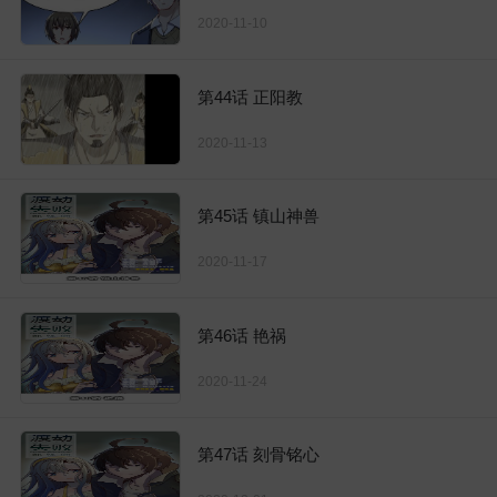
2020-11-10
第44话 正阳教
2020-11-13
第45话 镇山神兽
2020-11-17
第46话 艳祸
2020-11-24
第47话 刻骨铭心