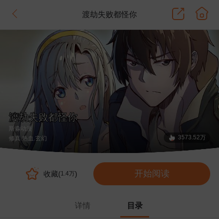
渡劫失败都怪你
渡劫失败都怪你
斯淼动漫
3573.52万
修真
.热血
.玄幻
开始阅读
收藏(
)
1.4万
详情
目录