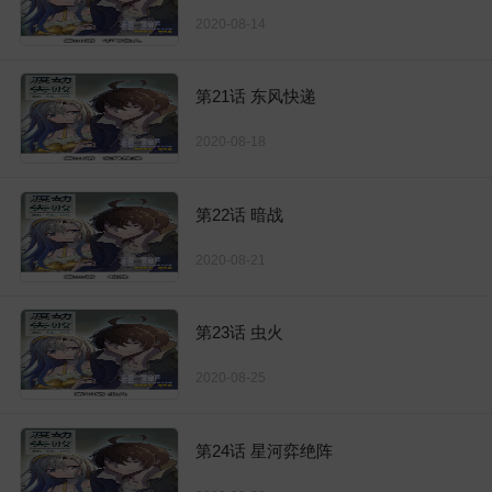
2020-08-14
第21话 东风快递
2020-08-18
第22话 暗战
2020-08-21
第23话 虫火
2020-08-25
第24话 星河弈绝阵