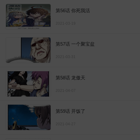
第56话 你死我活
2021-03-19
第57话 一个聚宝盆
2021-03-31
第58话 龙傲天
2021-04-07
第59话 开饭了
2021-04-27