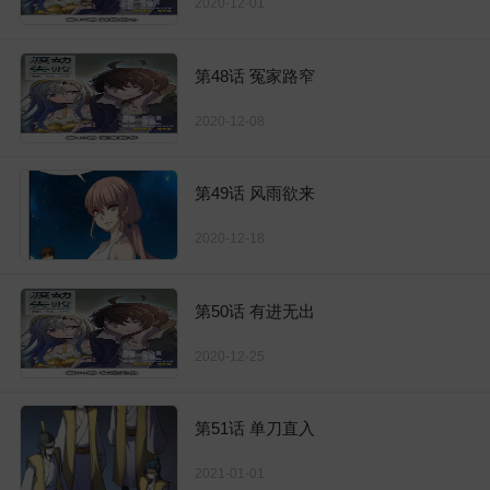
2020-12-01
第48话 冤家路窄
2020-12-08
第49话 风雨欲来
2020-12-18
第50话 有进无出
2020-12-25
第51话 单刀直入
2021-01-01