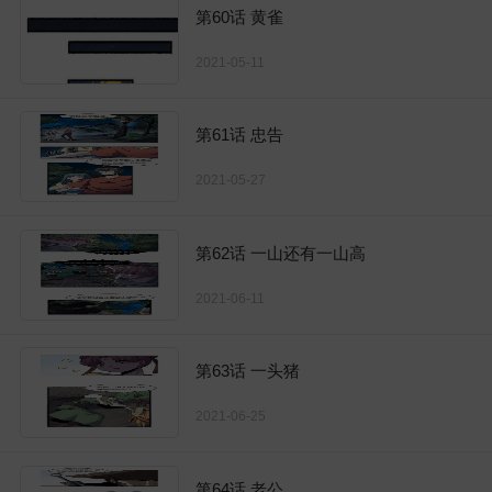
第60话 黄雀
2021-05-11
第61话 忠告
2021-05-27
第62话 一山还有一山高
2021-06-11
第63话 一头猪
2021-06-25
第64话 老公