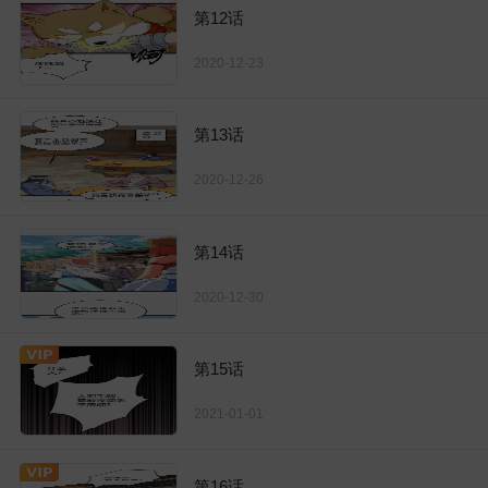
第12话
2020-12-23
第13话
2020-12-26
第14话
2020-12-30
第15话
2021-01-01
第16话