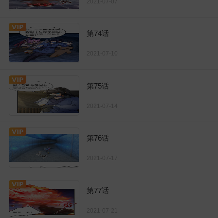
2021-07-07
第74话
2021-07-10
第75话
2021-07-14
第76话
2021-07-17
第77话
2021-07-21