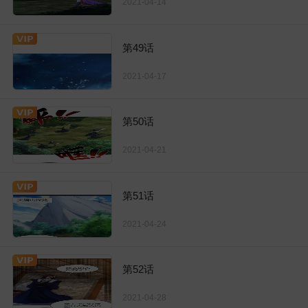
2021-04-14
第49话
2021-04-17
第50话
2021-04-21
第51话
2021-04-24
第52话
2021-04-28