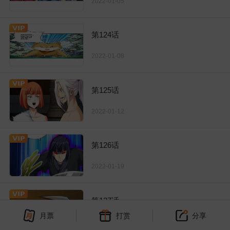
2022-01-05
第124话
2022-01-08
第125话
2022-01-12
第126话
2022-01-19
第127话
月票
打赏
分享
2022-01-22