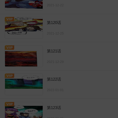
2021-12-22
第120话
2021-12-25
第121话
2021-12-29
第122话
2022-01-01
第123话