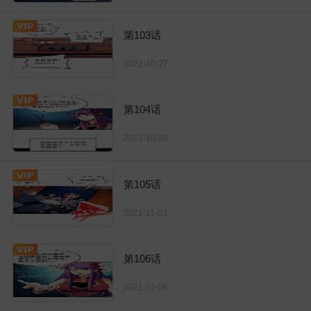
第103话
2021-10-27
第104话
2021-10-30
第105话
2021-11-03
第106话
2021-11-06