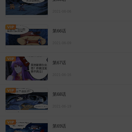
2021-06-06
第66话
2021-06-09
第67话
2021-06-16
第68话
2021-06-19
第69话