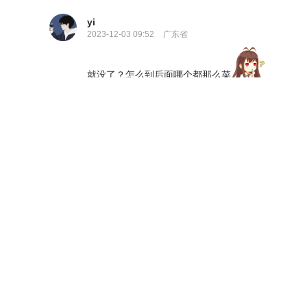
第195话 惊喜
第196话 更大的惊喜？
第
yi
2023-12-03 09:52
广东省
第200话 凌霄宫宁神子
第201话 坑，有人踩才有意思
第2
第205话 原来是天罗仙主的狗
第206话 师尊，我们想死您了
第
就没了？怎么到后面哪个都那么菜
4
回复
第210话 你承受不住
第211话 天罗仙主，死
第
星际战队
第215话 是恩人还是敌人？
第216话 神碉之城
第
2023-07-17 16:37
海南省
！！
第220话 一月内突破真仙境！
第221话 师尊，我不行~
第
4
回复
第225话 长生之门
第226话 长生之道
第2
江瑾
2023-05-19 01:57
新疆维吾尔自治区
第230话 借三百中级阵法师
第231话 去死吧！洛家小丫头！
第
为啥删减了这么多
5
回复
第235话 吃醋
第236话 脸盲症
第2