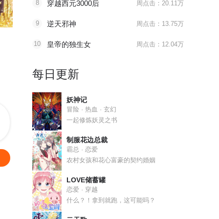
8
穿越西元3000后
周点击：20.11万
第504话 孔族长老
第514话 听信谣言
第2季最终
9
逆天邪神
周点击：13.75万
榜
盖世帝尊
尊上
惹上首席
10
皇帝的独生女
周点击：12.04万
废材少年因祸得福得逆天功法
上一世的耻，这世来雪！
每日更新
妖神记
冒险 · 热血 · 玄幻
一起修炼妖灵之书
制服花边总裁
霸总 · 恋爱
农村女孩和花心富豪的契约婚姻
LOVE储蓄罐
恋爱 · 穿越
什么？！拿到就跑，这可能吗？