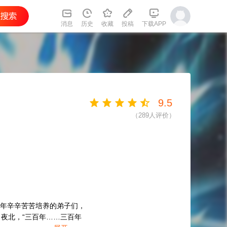
消息
历史
收藏
投稿
下载APP
9.5
（
289
人评价）
当年辛辛苦苦培养的弟子们，
 夜北，“三百年……三百年