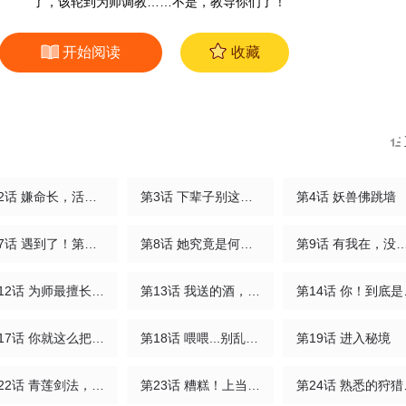
了，该轮到为师调教……不是，教导你们了！”
开始阅读
收藏
第2话 嫌命长，活得不耐烦了？
第3话 下辈子别这么贪
第4话 妖兽佛跳墙
第7话 遇到了！第一个徒弟！
第8话 她究竟是何方神圣？
第9话 有我在，没人能
第12话 为师最擅长叫醒服务呢
第13话 我送的酒，可还满意？
第1
第17话 你就这么把我卖了？！
第18话 喂喂...别乱动啊
第19话 进入秘境
第22话 青莲剑法，最后一式！
第23话 糟糕！上当了！
第2