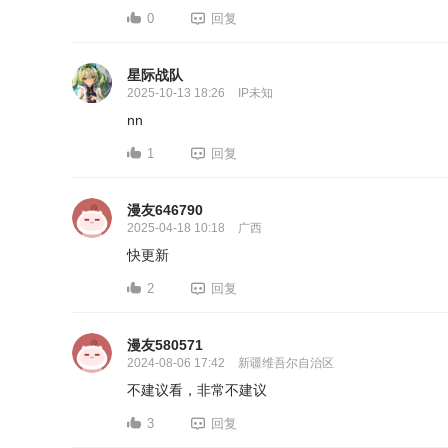
0
回复
第155话 60倍界王拳！
第156话 空间大道——撕裂
第1
星际战队
第160话 请神容易送神难
第161话 双胞胎徒儿
第
2025-10-13 18:26
IP未知
nn
第165话 极北之境
第166话 哭泣的少女
第
1
回复
第170话 极北之境八个徒儿
第171话 女将军
第
漫友646790
2025-04-18 10:18
广西
第175话 糟了！是陷阱！
第176话 几百年了还这样
第
快更新
2
回复
第180话 忍你很久了
第181话 你们是谁？
第
漫友580571
第185话 那的人太不要脸啦
第186话 装作不认识为师？
第
2024-08-06 17:42
新疆维吾尔自治区
不建议看，非常不建议
第190话 少走五百年弯路
第191话 你不要过来啊
第
3
回复