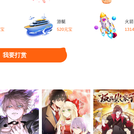
2话 事不宜迟，迟则生变！
第73话 魔族圣山！
第74话 冤家路窄！
游艇
火箭
元宝
520元宝
131
7话 走，去我的墓地看看
第78话 三百年大祭
第79话 受罚！
82话 以血还血
第83话 只来了这么点人？
第84话 排名100的弟子
我要打赏
87话 夜魔教
第88话 杀神榜 战勋榜
第89话 拿来吧你
92话 蛋白质 牛三倍
第93话 反攻虫王
第94话 引火上身
97话 试炼？试个屁！
第98话 重逢
第99话 被强吻了！
102话 兑换神话级大道
第103话 搏一搏，单车变摩托
第104话 和睦一刻
07话 敲竹杠？为师拿手
第108话 帝尊vs半帝
第109话 无边异象