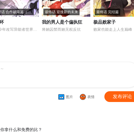
112话 虫蚀仙梯
第113话 就这？不够打啊！
第114话 徒弟们的战斗！
第82话 合作破障篇（完）破障新生
最终话 迎接新的未来
最终话 完结篇
117话 仙梯大门？砸！
第118话 刷爆双天榜！
第119话 冲击双天
环
我的男人是个偏执狂
极品败家子
黑环少年改写异能者世界的规则
将她囚禁而她无权反抗
败家也能走上人生巅峰
122话 我的衣服呢？
第123话 愁天烈，起飞
第124话 新任圣主愁天烈
127话 收回贪婪大道
第128话 愁天烈的实力
第129话 上仙界？
32话 妖仙界也这么黑暗？
第133话 差点暴露人族身份
第134话 这可怎么顶得住
～
137话 三徒弟—琳风
第138话 师徒对决
第139话 三徒弟被网暴
发布评论
图片
表情
142话 压轴好戏
第143话 拍卖大会
第144话 没灵晶也敢出来混？
147话 天宝玄钟
第148话 大徒弟上仙界了
第149话 至尊魔骨裂开了
52话 不好意思 尽力了
第153话 愁天烈，又见面了
第154话 愁天烈，死！
那你拿什么和免费的比？