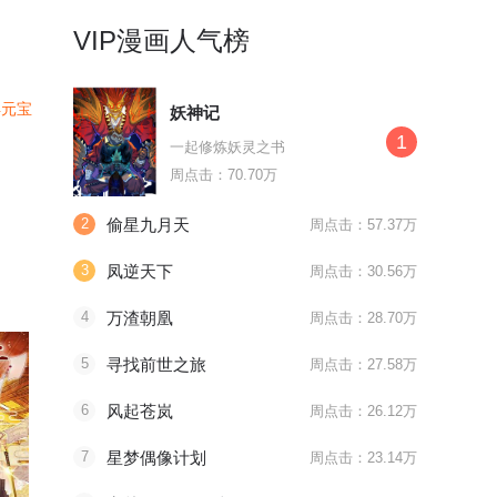
VIP漫画人气榜
4元宝
妖神记
1
一起修炼妖灵之书
周点击：70.70万
2
偷星九月天
周点击：57.37万
3
凤逆天下
周点击：30.56万
4
万渣朝凰
周点击：28.70万
5
寻找前世之旅
周点击：27.58万
6
风起苍岚
周点击：26.12万
7
星梦偶像计划
周点击：23.14万