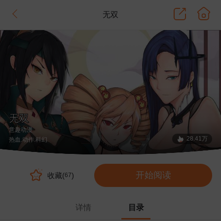
无双
无双
意趣动漫
28.41万
热血
.动作
.科幻
开始阅读
收藏(
)
67
详情
目录