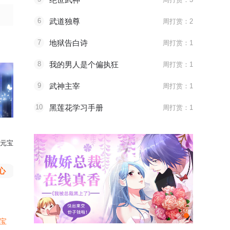
6
武道独尊
周打赏：2
7
地狱告白诗
周打赏：1
8
我的男人是个偏执狂
周打赏：1
你
9
武神主宰
周打赏：1
10
黑莲花学习手册
周打赏：1
元宝
Rapunzel打赏了
辣条
Rapunzel打赏了
辣条
元宝