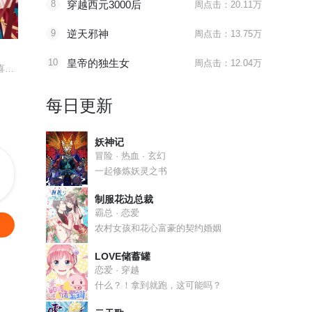
8
穿越西元3000后
周点击：20.11万
最终话 行动
地狱告白诗漫动画上线
最终话 致
9
逆天邪神
周点击：13.75万
封·禁神录
地狱告白诗
异世界皇
10
皇帝的独生女
周点击：12.04万
小娇夫带娃跑，女王爷喜当妈。
全新的角度诠释封神榜
到底谁是真正的守护人
每日更新
妖神记
冒险 · 热血 · 玄幻
一起修炼妖灵之书
制服花边总裁
霸总 · 恋爱
农村女孩和花心富豪的契约婚姻
LOVE储蓄罐
恋爱 · 穿越
什么？！拿到就跑，这可能吗？