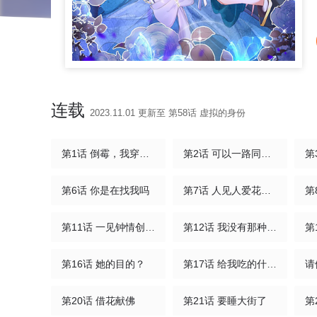
连载
2023.11.01 更新至 第58话 虚拟的身份
第1话 倒霉，我穿越了
第2话 可以一路同行吗？
第
第6话 你是在找我吗
第7话 人见人爱花见花开
第
第11话 一见钟情创可贴
第12话 我没有那种想法
第
第16话 她的目的？
第17话 给我吃的什么东西？
请
第20话 借花献佛
第21话 要睡大街了