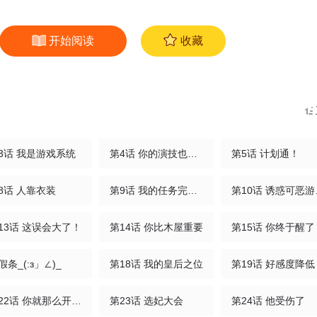
开始阅读
收藏
3话 我是游戏系统
第4话 你的演技也太差了吧
第5话 计划通！
8话 人靠衣装
第9话 我的任务完成了吧
第1
13话 这误会大了！
第14话 你比木屋重要
第15话 你终于醒了
假条_(:з」∠)_
第18话 我的皇后之位
第19话 好感度降低
第22话 你就那么开心？
第23话 选妃大会
第24话 他受伤了