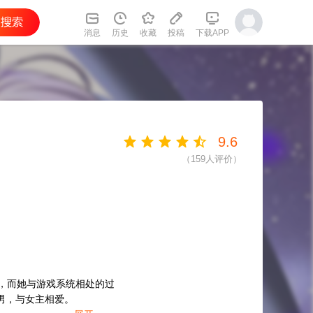
消息
历史
收藏
投稿
下载APP
9.6
（
159
人评价）
，而她与游戏系统相处的过
男，与女主相爱。