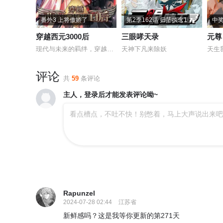
番外3 上将傲娇了
第2季162话 归茫执念1
中奖
穿越西元3000后
三眼哮天录
元尊
现代与未来的羁绊，穿越时空的爱恋
天神下凡来除妖
天生
评论
共
59
条评论
主人，登录后才能发表评论呦~
看点槽点，不吐不快！别憋着，马上大声说出来吧
Rapunzel
2024-07-28 02:44
江苏省
新鲜感吗？这是我等你更新的第271天