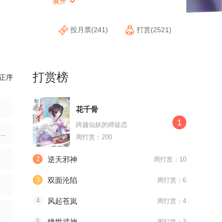
展开

投月票(241)
打赏(2521)
打赏榜
正序
花千骨
1
跨越仙妖的师徒恋
0话 诱惑可恶游戏系统
周打赏：200
2
逆天邪神
周打赏：10
3
双面沦陷
周打赏：6
4
风起苍岚
周打赏：4
5
绝世武神
周打赏：3