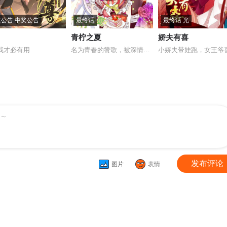
公告 中奖公告
最终话
最终话 光
青柠之夏
娇夫有喜
我才必有用
名为青春的赞歌，被深情的奏响！
～
发布评论
图片
表情