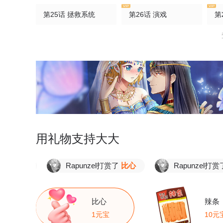
第25话 拯救系统
第26话 演戏
第
第30话 曼莎落水
第31话 系统七七登场
第
第35话 好消息
第36话 这里只是游戏世界
第
第40话 你要负责
第41话 他们的关系
第
第45话 茶酒的担心
第46话 必须拆散他们
第
用礼物支持大大
第50话 意外的剧情
第51话 皇帝手谕
第
Rapunzel打赏了
比心
Rapunzel打赏了
比心
第55话 我来看你了
第56话 学会放手
第
比心
辣条
1元宝
10元