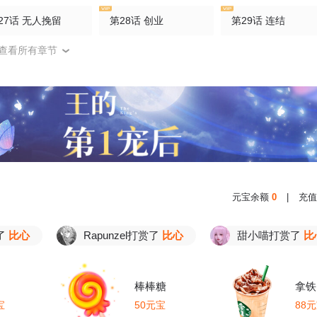
27话 无人挽留
第28话 创业
第29话 连结
查看所有章节
32话 叙旧
第33话 不信任
第34话 吃醋
37话 烙饼
第38话 光明正大偏爱你
第39话 朕就是喜欢
42话 去采莲
第43话 就差一点点
第44话 争风吃醋
47话 我会陪着你
第48话 快去解释一下
第49话 我要去乡下
元宝余额
0
|
充值
52话 伊芙娜又走了
第53话 洛尔斯很奇怪
第54话 依然讨厌
Rapunzel打赏了
比心
甜小喵打赏了
比心
57话 茶酒如何了
第58话 虚拟的身份
棒棒糖
拿铁
宝
50元宝
88