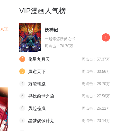
VIP漫画人气榜
4元宝
妖神记
1
一起修炼妖灵之书
周点击：70.70万
2
偷星九月天
周点击：57.37万
3
凤逆天下
周点击：30.56万
4
万渣朝凰
周点击：28.70万
5
寻找前世之旅
周点击：27.58万
6
风起苍岚
周点击：26.12万
7
星梦偶像计划
周点击：23.14万