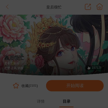
皇后很忙
皇后很忙
爱奇艺漫画
1571万
恋爱
.古风
.穿越
开始阅读
收藏(
)
2101
详情
目录