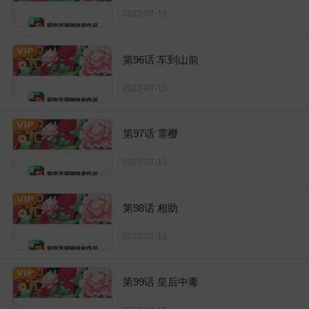
2022-07-13
第96话 车到山前
2022-07-13
第97话 霏樱
2022-07-13
第98话 相助
2022-07-13
第99话 皇后中毒