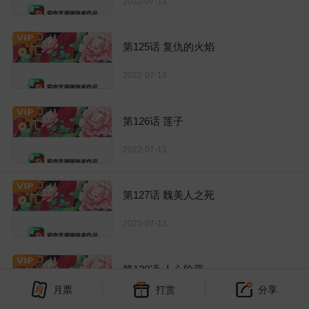
2022-07-13
第125话 复仇的火焰
2022-07-13
第126话 莲子
2022-07-13
第127话 魏美人之死
2022-07-13
第128话 人心险恶
月票
打赏
分享
2022-07-13