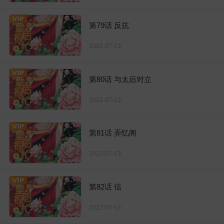
第79话 反抗
2022-07-13
第80话 与太后对立
2022-07-13
第81话 弄忆阁
2022-07-13
第82话 信
2022-07-13