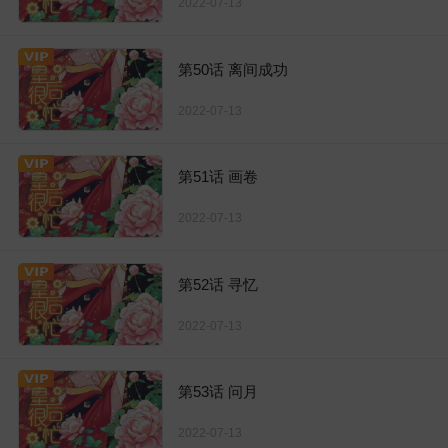
2022-07-13
第50话 离间成功
2022-07-13
第51话 画卷
2022-07-13
第52话 寻忆
2022-07-13
第53话 问月
2022-07-13