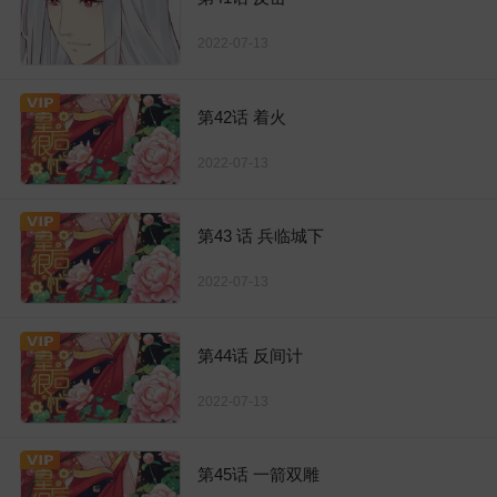
2022-07-13
第42话 着火
2022-07-13
第43 话 兵临城下
2022-07-13
第44话 反间计
2022-07-13
第45话 一箭双雕