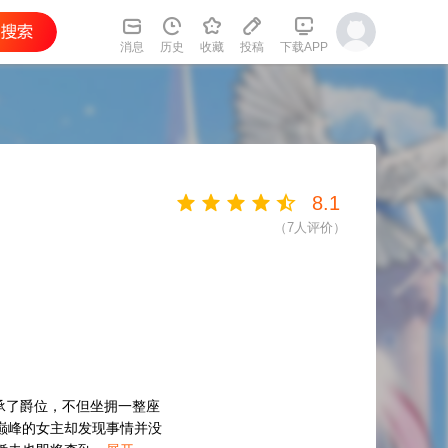
消息
历史
收藏
投稿
下载APP
8.1
（
7
人评价）
承了爵位，不但坐拥一整座
巅峰的女主却发现事情并没