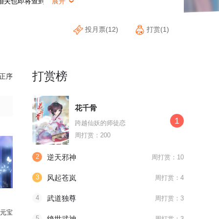
婚夫也即将查到她头上！
展开

投月票(12)
打赏(1)
打赏榜
正序
花千骨
1
跨越仙妖的师徒恋
周打赏：200
2
逆天邪神
周打赏：10
3
风起苍岚
周打赏：4
4
武道独尊
周打赏：3
元宝
5
绝世武神
周打赏：3