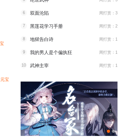
6
双面沦陷
周打赏：3
7
黑莲花学习手册
周打赏：2
8
地狱告白诗
周打赏：1
元宝
9
我的男人是个偏执狂
周打赏：1
10
武神主宰
周打赏：1
4元宝