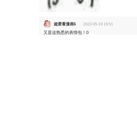
超爱看漫画6
2023-05-19 19:51
又是这熟悉的表情包！0
0
WR念小九
2023-05-20 03:16
0？？？我喜欢这个表情包😺
0
超爱看漫画6
2023-05-20 13:47
不要误会我的意思，我的意思是我经常看见你发
0
WR念小九
2023-05-21 03:31
嗯嗯 我没有误会呀 只是解释一下
0