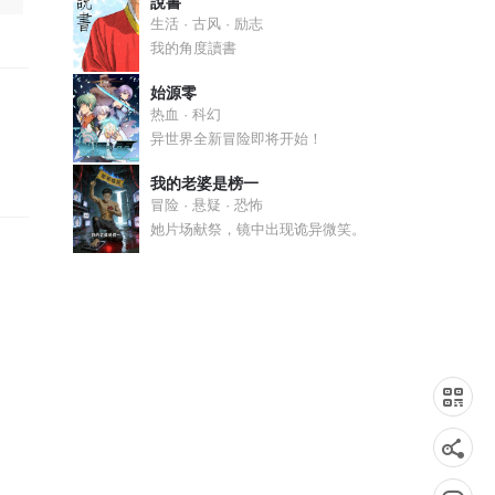
說書
生活 · 古风 · 励志
我的角度讀書
始源零
热血 · 科幻
异世界全新冒险即将开始！
我的老婆是榜一
冒险 · 悬疑 · 恐怖
她片场献祭，镜中出现诡异微笑。