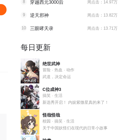
8
穿越西元3000后
周点击：14.97万
9
逆天邪神
周点击：13.82万
10
三眼哮天录
周点击：13.71万
每日更新
绝世武神
冒险 · 热血 · 动作
武道，决定命运
C位成神3
搞笑 · 生活
新选秀开启！ 内娱紫微星真的来了！
怪哉怪哉
校园 · 搞笑 · 生活
关于中国妖怪们在现代的日常小故事