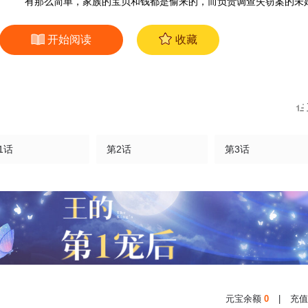
有那么简单，家族的宝贝和钱都是偷来的，而负责调查失窃案的未
开始阅读
收藏
1话
第2话
第3话
元宝余额
0
|
充值