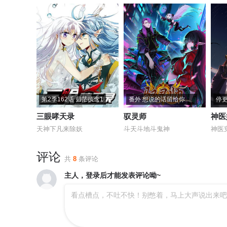
第2季162话 归茫执念1
番外 想说的话留给你们填写
停
三眼哮天录
驭灵师
神医
天神下凡来除妖
斗天斗地斗鬼神
评论
共
8
条评论
主人，登录后才能发表评论呦~
看点槽点，不吐不快！别憋着，马上大声说出来吧