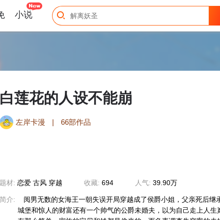
免
小说
白莲花的人设不能崩
左岸卡漫
|
66部作品
题材:
恋爱 古风 穿越
收藏:
694
人气:
39.90万
简介:
阅男无数的女海王一朝失误开局穿越成了侯爵小姐，父亲死后继
城堡和惊人的财富还有一个帅气的公爵未婚夫，以为自己走上人生