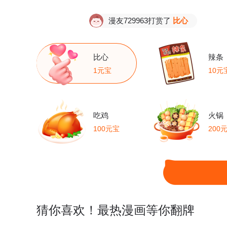
漫友729963打赏了
比心
比心
辣条
1元宝
10元
吃鸡
火锅
100元宝
200
猜你喜欢！最热漫画等你翻牌