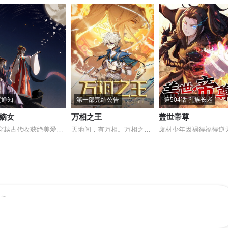
更通知
第一部完结公告
第504话 孔族长老
嫡女
万相之王
盖世帝尊
神医穿越古代收获绝美爱情，王爷你还装
天地间，有万相。万相之王，非我莫属！
～