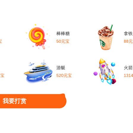
棒棒糖
拿铁
宝
50元宝
88
游艇
火箭
元宝
520元宝
131
我要打赏