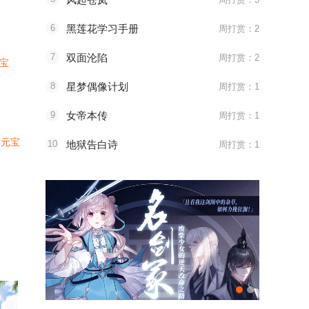
6
黑莲花学习手册
周打赏：2
7
双面沦陷
周打赏：2
元宝
8
星梦偶像计划
周打赏：1
9
女帝本传
周打赏：1
4元宝
10
地狱告白诗
周打赏：1