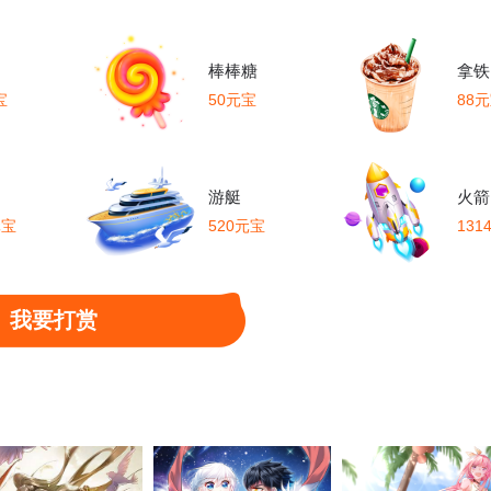
棒棒糖
拿铁
宝
50元宝
88
游艇
火箭
元宝
520元宝
131
我要打赏