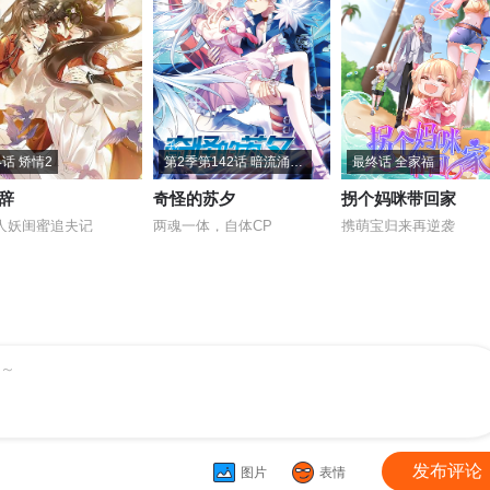
话 矫情2
第2季第142话 暗流涌动2
最终话 全家福
辞
奇怪的苏夕
拐个妈咪带回家
人妖闺蜜追夫记
两魂一体，自体CP
携萌宝归来再逆袭
～
发布评论
图片
表情