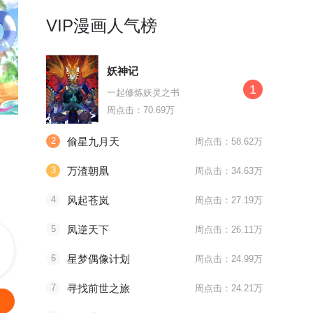
VIP漫画人气榜
妖神记
1
一起修炼妖灵之书
最终话 要变得更强！
第202话 何人
周点击：70.69万
镇国神婿
长相思
地府我开
2
偷星九月天
周点击：58.62万
傻婿？奇门？看我搅风云定乾坤！
上古神族之间的绝美旷世之恋
业障不除三
3
万渣朝凰
周点击：34.63万
4
风起苍岚
周点击：27.19万
5
凤逆天下
周点击：26.11万
6
星梦偶像计划
周点击：24.99万
7
寻找前世之旅
周点击：24.21万