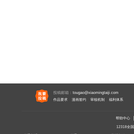
投稿邮箱：
tougao@xiaomingtaiji.com
作品要求
漫画签约
审核机制
福利体系
帮助中心
12318