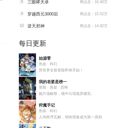
8
三眼哮天录
周点击：16.40万
9
穿越西元3000后
周点击：15.52万
10
逆天邪神
周点击：14.92万
每日更新
始源零
热血 · 科幻
异世界全新冒险即将开始！
我的老婆是榜一
冒险 · 悬疑 · 恐怖
她片场献祭，镜中出现诡异微笑。
狩魔手记
热血 · 科幻
人间秩序瓦解，弱肉强食成为第一原则