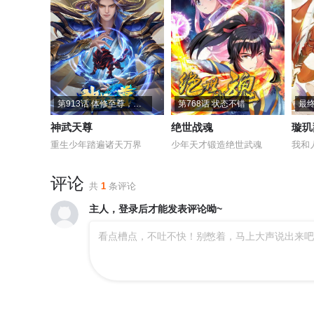
第913话 体修至尊，你且如何？
第768话 状态不错
最终
神武天尊
绝世战魂
璇玑
重生少年踏遍诸天万界
少年天才锻造绝世武魂
我和
评论
共
1
条评论
主人，登录后才能发表评论呦~
看点槽点，不吐不快！别憋着，马上大声说出来吧