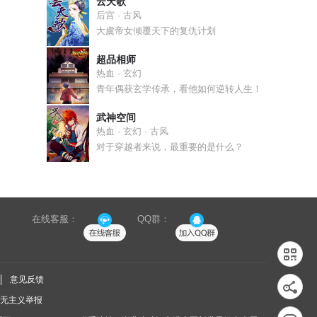
云天歌
后宫 · 古风
大虞帝女倾覆天下的复仇计划
超品相师
热血 · 玄幻
青年偶获玄学传承，看他如何逆转人生！
武神空间
热血 · 玄幻 · 古风
对于穿越者来说，最重要的是什么？
在线客服：
QQ群：
意见反馈
无主义举报