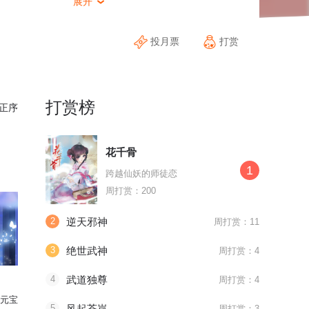
展开

投月票
打赏
打赏榜
正序
花千骨
1
跨越仙妖的师徒恋
周打赏：200
2
逆天邪神
周打赏：11
3
绝世武神
周打赏：4
4
武道独尊
周打赏：4
元宝
5
风起苍岚
周打赏：3